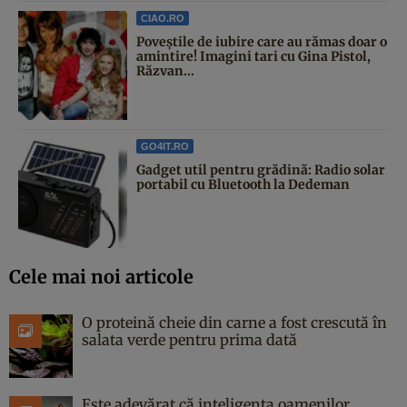
CIAO.RO
Poveştile de iubire care au rămas doar o
amintire! Imagini tari cu Gina Pistol,
Răzvan...
GO4IT.RO
Gadget util pentru grădină: Radio solar
portabil cu Bluetooth la Dedeman
Cele mai noi articole
O proteină cheie din carne a fost crescută în
salata verde pentru prima dată
Este adevărat că inteligența oamenilor