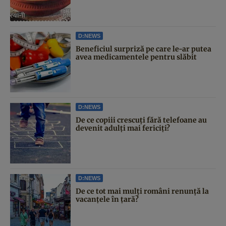
D:NEWS
Beneficiul surpriză pe care le-ar putea
avea medicamentele pentru slăbit
D:NEWS
De ce copiii crescuți fără telefoane au
devenit adulți mai fericiți?
D:NEWS
De ce tot mai mulți români renunță la
vacanțele în țară?