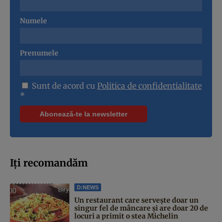
Numele
Prenumele
Sunt de acord cu
Politica de confidentialitate
*
Iți recomandăm
D:NEWS
Un restaurant care servește doar un
singur fel de mâncare și are doar 20 de
locuri a primit o stea Michelin