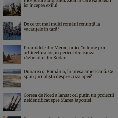
Începutul sfârşitului: Ziua în care Napoleon
îşi începea exilul
De ce tot mai mulți români renunță la
vacanțele în țară?
Piramidele din Meroe, unice în lume prin
arhitectura lor, în pericol din cauza
războiului din Sudan
Dunărea și România, în presa americană. Ce
spun jurnaliștii despre criza apei?
Coreea de Nord a lansat cel puțin un proiectil
neidentificat spre Marea Japoniei