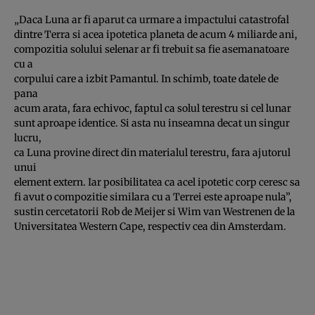
„Daca Luna ar fi aparut ca urmare a impactului catastrofal
dintre Terra si acea ipotetica planeta de acum 4 miliarde ani,
compozitia solului selenar ar fi trebuit sa fie asemanatoare
cu a
corpului care a izbit Pamantul. In schimb, toate datele de
pana
acum arata, fara echivoc, faptul ca solul terestru si cel lunar
sunt aproape identice. Si asta nu inseamna decat un singur
lucru,
ca Luna provine direct din materialul terestru, fara ajutorul
unui
element extern. Iar posibilitatea ca acel ipotetic corp ceresc sa
fi avut o compozitie similara cu a Terrei este aproape nula”,
sustin cercetatorii Rob de Meijer si Wim van Westrenen de la
Universitatea Western Cape, respectiv cea din Amsterdam.