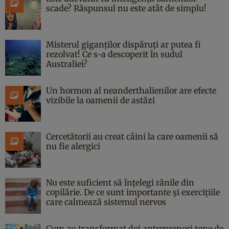
scade? Răspunsul nu este atât de simplu!
Misterul giganților dispăruți ar putea fi
rezolvat! Ce s-a descoperit în sudul
Australiei?
Un hormon al neanderthalienilor are efecte
vizibile la oamenii de astăzi
Cercetătorii au creat câini la care oamenii să
nu fie alergici
Nu este suficient să înțelegi rănile din
copilărie. De ce sunt importante și exercițiile
care calmează sistemul nervos
Cum au transformat doi antreprenori tone de