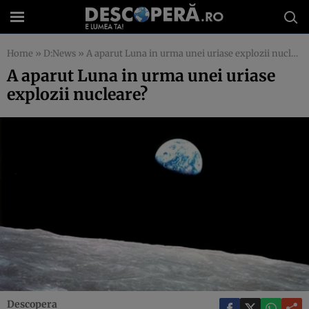
Home
»
D:News
»
A aparut Luna in urma unei uriase explozii nucleare?
A aparut Luna in urma unei uriase
explozii nucleare?
Descopera