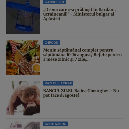
GANDUL.RO
„Drona care s-a prăbușit în Kardam,
ucraineană!” - Ministerul bulgar al
Apărării
G4FOOD
Meniu săptămânal complet pentru
săptămâna 10-16 august/ Rețete pentru
3 mese zilnic și 7 zile/...
RAZI CU LACRIMI
BANCUL ZILEI. Badea Gheorghe: – Nu
pot face dragoste!
AVANTAJE.RO