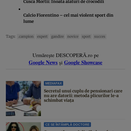
Cusca Mortii: Inoata alaturi de crocodili
Calcio Fiorentino – cel mai violent sport din
lume
Tags:
.campion
expert
gandire
novice
sport
succes
Urmărește DESCOPERĂ.ro pe
Google News
Google Showcase
și
MEDIAFAX
Secretul unui cuplu de pensionari care
nu are datorii: metoda plicurilor le-a
schimbat viața
CE SE ÎNTÂMPLĂ DOCTORE