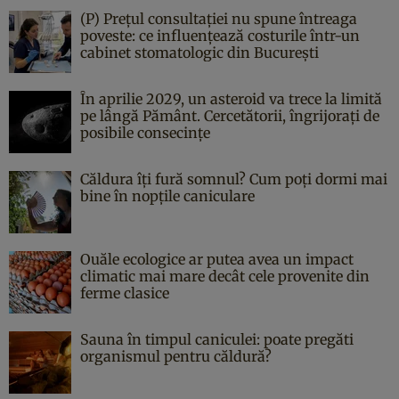
(P) Prețul consultației nu spune întreaga
poveste: ce influențează costurile într-un
cabinet stomatologic din București
În aprilie 2029, un asteroid va trece la limită
pe lângă Pământ. Cercetătorii, îngrijorați de
posibile consecințe
Căldura îți fură somnul? Cum poți dormi mai
bine în nopțile caniculare
Ouăle ecologice ar putea avea un impact
climatic mai mare decât cele provenite din
ferme clasice
Sauna în timpul caniculei: poate pregăti
organismul pentru căldură?