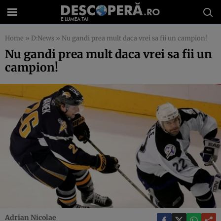
Home
»
D:News
»
Nu gandi prea mult daca vrei sa fii un campion!
Nu gandi prea mult daca vrei sa fii un
campion!
Adrian Nicolae