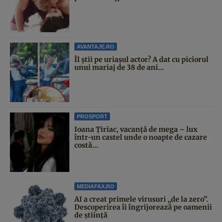
AVANTAJE.RO
Îl știi pe uriașul actor? A dat cu piciorul
unui mariaj de 38 de ani...
PROSPORT
Ioana Țiriac, vacanță de mega – lux
într-un castel unde o noapte de cazare
costă...
MEDIAFAX.RO
AI a creat primele virusuri „de la zero”.
Descoperirea îi îngrijorează pe oamenii
de știință