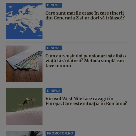
D:NEWS
Care sunt marile orașe în care tinerii
din Generația Z și-ar dori să trăiască?
D:NEWS
Cum au reușit doi pensionari să aibă o
viață fără datorii? Metoda simplă care
face minuni
D:NEWS
Virusul West Nile face ravagii în
Europa. Care este situația în România?
PROMOTOR.RO