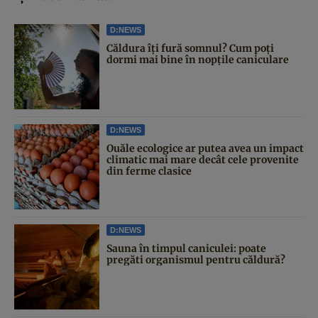
D:NEWS
Căldura îți fură somnul? Cum poți
dormi mai bine în nopțile caniculare
D:NEWS
Ouăle ecologice ar putea avea un impact
climatic mai mare decât cele provenite
din ferme clasice
D:NEWS
Sauna în timpul caniculei: poate
pregăti organismul pentru căldură?