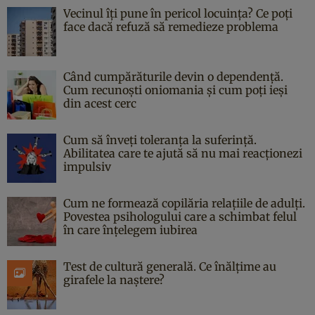
Vecinul îți pune în pericol locuința? Ce poți
face dacă refuză să remedieze problema
Când cumpărăturile devin o dependență.
Cum recunoști oniomania și cum poți ieși
din acest cerc
Cum să înveți toleranța la suferință.
Abilitatea care te ajută să nu mai reacționezi
impulsiv
Cum ne formează copilăria relațiile de adulți.
Povestea psihologului care a schimbat felul
în care înțelegem iubirea
Test de cultură generală. Ce înălțime au
girafele la naștere?