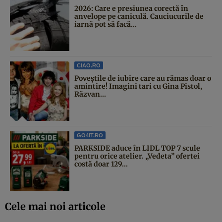
2026: Care e presiunea corectă în
anvelope pe caniculă. Cauciucurile de
iarnă pot să facă...
CIAO.RO
Poveştile de iubire care au rămas doar o
amintire! Imagini tari cu Gina Pistol,
Răzvan...
GO4IT.RO
PARKSIDE aduce în LIDL TOP 7 scule
pentru orice atelier. „Vedeta” ofertei
costă doar 129...
Cele mai noi articole