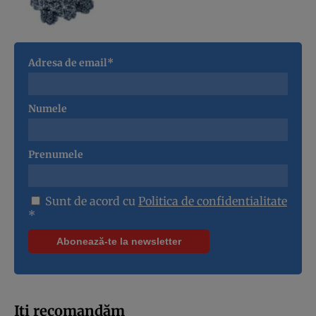
Adresa de email*
Numele
Prenumele
Sunt de acord cu
Politica de confidentialitate
*
Iți recomandăm