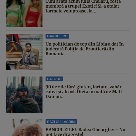
Cum arată acum Julia Chelaru, fosta
membră a trupei Exotic! Și-a etalat
formele voluptoase, la...
GANDUL.RO
Un politician de top din Libia a dat în
judecată Poliția de Frontieră din
România...
G4FOOD
90 de zile fără gluten, lactate, zahăr,
cafea și alcool. Dieta urmată de Matt
Damon...
RAZI CU LACRIMI
BANCUL ZILEI. Badea Gheorghe: – Nu
pot face dragoste!