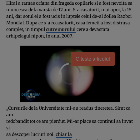
Hirai a ramas orfana din frageda copilarie si a fost nevoita sa
muncesca de la varsta de 12 ani. S-a casatorit, mai apoi, la 18
ani, dar sotul ei a fost ucis in luptele celui de-al doilea Razboi
Mondial. Dupa ce s-a recasatorit, casa femeii a fost distrusa
complet, in timpul
cutremurului
cere a devastata
arhipelagul nipon, in anul 2007.
Citește articolul
„Cursurile de la Universitate mi-au readus tineretea. Simt ca
am
redobandit tot ce am pierdut. Mi-ar place sa continui sa invat
si
sa descoper lucruri noi,
chiar la