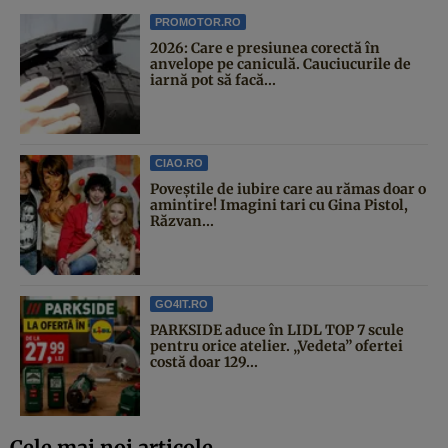
PROMOTOR.RO
2026: Care e presiunea corectă în
anvelope pe caniculă. Cauciucurile de
iarnă pot să facă...
CIAO.RO
Poveştile de iubire care au rămas doar o
amintire! Imagini tari cu Gina Pistol,
Răzvan...
GO4IT.RO
PARKSIDE aduce în LIDL TOP 7 scule
pentru orice atelier. „Vedeta” ofertei
costă doar 129...
Cele mai noi articole