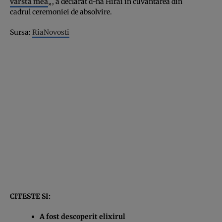
varsta mea
„, a declarat d-na Hirai in cuvantarea din
cadrul ceremoniei de absolvire.
Sursa:
RiaNovosti
CITESTE SI:
A fost descoperit elixirul