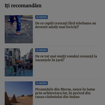
Iți recomandăm
D:NEWS
De ce copiii crescuți fără telefoane au
devenit adulți mai fericiți?
D:NEWS
De ce tot mai mulți români renunță la
vacanțele în țară?
D:NEWS
Piramidele din Meroe, unice în lume
prin arhitectura lor, în pericol din
cauza războiului din Sudan