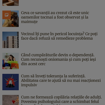
Ceva ce savanții au crezut că este unic
oamenilor tocmai a fost observat și la
maimuțe
Vecinul îți pune în pericol locuința? Ce poți
face dacă refuză să remedieze problema
Când cumpărăturile devin o dependență.
Cum recunoști oniomania și cum poți ieși
din acest cerc
Cum să înveți toleranța la suferință.
Abilitatea care te ajută să nu mai reacționezi
impulsiv
Cum ne formează copilăria relațiile de adulți.
Povestea psihologului care a schimbat felul