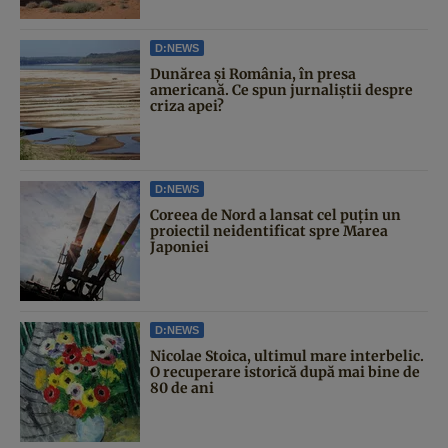
D:NEWS
Dunărea și România, în presa
americană. Ce spun jurnaliștii despre
criza apei?
D:NEWS
Coreea de Nord a lansat cel puțin un
proiectil neidentificat spre Marea
Japoniei
D:NEWS
Nicolae Stoica, ultimul mare interbelic.
O recuperare istorică după mai bine de
80 de ani