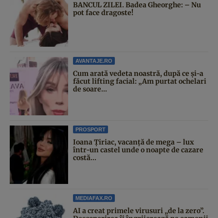
BANCUL ZILEI. Badea Gheorghe: – Nu
pot face dragoste!
AVANTAJE.RO
Cum arată vedeta noastră, după ce și-a
făcut lifting facial: „Am purtat ochelari
de soare...
PROSPORT
Ioana Țiriac, vacanță de mega – lux
într-un castel unde o noapte de cazare
costă...
MEDIAFAX.RO
AI a creat primele virusuri „de la zero”.