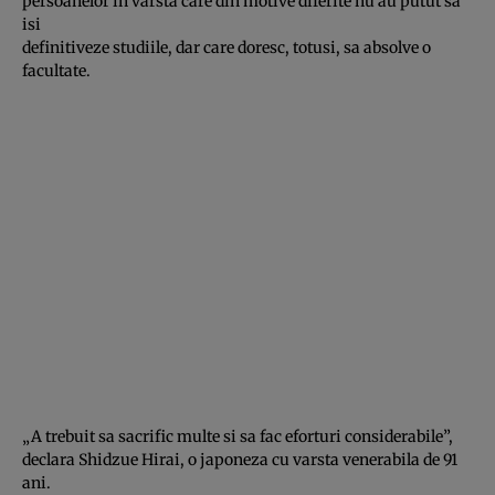
persoanelor in varsta care din motive diferite nu au putut sa
isi
definitiveze studiile, dar care doresc, totusi, sa absolve o
facultate.
„A trebuit sa sacrific multe si sa fac eforturi considerabile”,
declara Shidzue Hirai, o japoneza cu varsta venerabila de 91
ani.