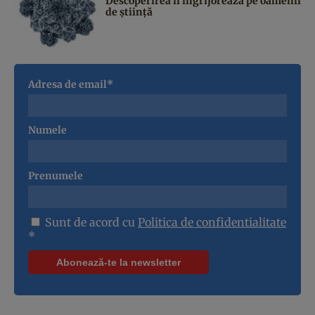
Descoperirea îi îngrijorează pe oamenii
de știință
Adresa de email*
Numele
Prenumele
Sunt de acord cu
Politica de confidentialitate
*