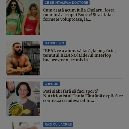
CE SE ÎNTÂMPLĂ DOCTORE
Cum arată acum Julia Chelaru, fosta
membră a trupei Exotic! Și-a etalat
formele voluptoase, la...
GANDUL.RO
IREAL ce a ajuns să facă, la pușcărie,
temutul BEBINO! Liderul interlop
bucureștean, trimis la...
G4FOOD
Poți slăbi fără să faci sport?
Nutriționistul Tania Fântână explică ce
contează cu adevărat în...
RAZI CU LACRIMI