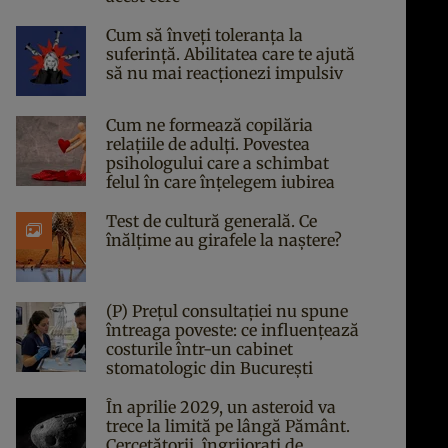
Cum să înveți toleranța la
suferință. Abilitatea care te ajută
să nu mai reacționezi impulsiv
Cum ne formează copilăria
relațiile de adulți. Povestea
psihologului care a schimbat
felul în care înțelegem iubirea
Test de cultură generală. Ce
înălțime au girafele la naștere?
(P) Prețul consultației nu spune
întreaga poveste: ce influențează
costurile într-un cabinet
stomatologic din București
În aprilie 2029, un asteroid va
trece la limită pe lângă Pământ.
Cercetătorii, îngrijorați de