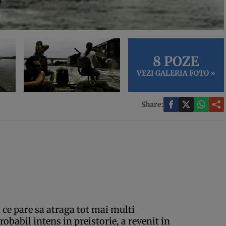
8 POZE
VEZI GALERIA FOTO »
Share:
d ce pare sa atraga tot mai multi
robabil intens in preistorie, a revenit in