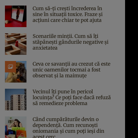
Cum să-ți crești încrederea în
sine în situații toxice. Fraze și
acțiuni care chiar te pot ajuta
Scenariile minții. Cum să îți
stăpânești gândurile negative și
anxietatea
Ceva ce savanții au crezut că este
unic oamenilor tocmai a fost
observat și la maimuțe
Vecinul îți pune în pericol
locuința? Ce poți face dacă refuză
să remedieze problema
Când cumpărăturile devin o
dependență. Cum recunoști
oniomania și cum poți ieși din
acest cerc