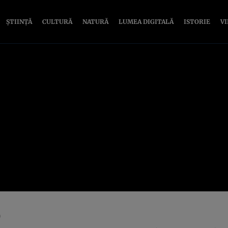
ȘTIINȚĂ
CULTURĂ
NATURĂ
LUMEA DIGITALĂ
ISTORIE
V
)