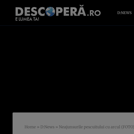
D:NEWS
Home
»
D:News
»
Neajunsurile pescuitului cu arcul (FOTO