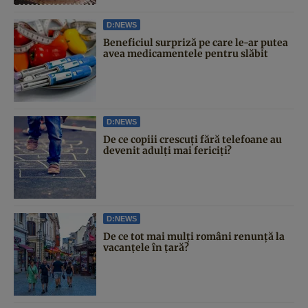
D:NEWS
Beneficiul surpriză pe care le-ar putea
avea medicamentele pentru slăbit
D:NEWS
De ce copiii crescuți fără telefoane au
devenit adulți mai fericiți?
D:NEWS
De ce tot mai mulți români renunță la
vacanțele în țară?