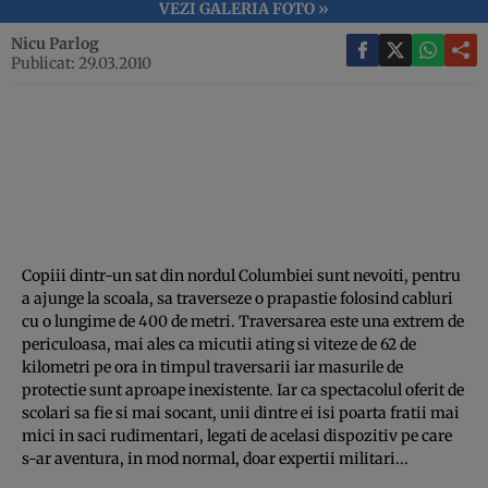
VEZI GALERIA FOTO »
Nicu Parlog
Publicat: 29.03.2010
Copiii dintr-un sat din nordul Columbiei sunt nevoiti, pentru
a ajunge la scoala, sa traverseze o prapastie folosind cabluri
cu o lungime de 400 de metri. Traversarea este una extrem de
periculoasa, mai ales ca micutii ating si viteze de 62 de
kilometri pe ora in timpul traversarii iar masurile de
protectie sunt aproape inexistente. Iar ca spectacolul oferit de
scolari sa fie si mai socant, unii dintre ei isi poarta fratii mai
mici in saci rudimentari, legati de acelasi dispozitiv pe care
s-ar aventura, in mod normal, doar expertii militari...