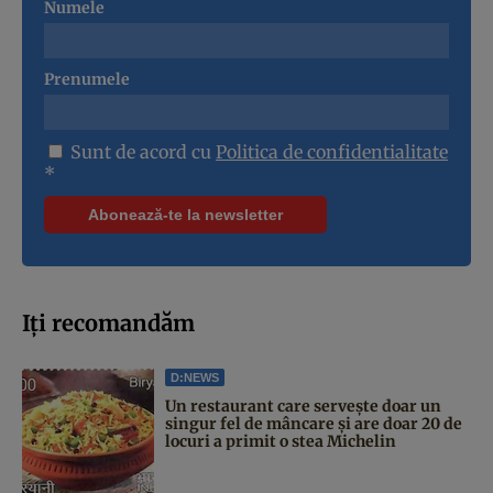
Numele
Prenumele
Sunt de acord cu
Politica de confidentialitate
*
Iți recomandăm
D:NEWS
Un restaurant care servește doar un
singur fel de mâncare și are doar 20 de
locuri a primit o stea Michelin