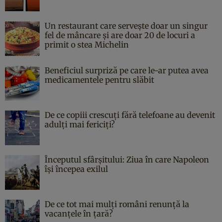
Un restaurant care servește doar un singur
fel de mâncare și are doar 20 de locuri a
primit o stea Michelin
Beneficiul surpriză pe care le-ar putea avea
medicamentele pentru slăbit
De ce copiii crescuți fără telefoane au devenit
adulți mai fericiți?
Începutul sfârşitului: Ziua în care Napoleon
îşi începea exilul
De ce tot mai mulți români renunță la
vacanțele în țară?