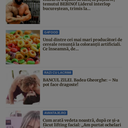
temutul BEBINO! Liderul interlop
bucureștean, trimis la...
G4FOOD
Unul dintre cei mai mari producători de
cereale renunță la coloranții artificiali.
Ce înseamnă, de...
RAZI CU LACRIMI
BANCUL ZILEI. Badea Gheorghe: – Nu
pot face dragoste!
AVANTAJE.RO
Cum arată vedeta noastră, după ce și-a
făcut lifting facial: „Am purtat ochelari