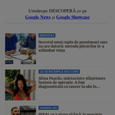
Urmărește DESCOPERĂ.ro pe
Google News
Google Showcase
și
MEDIAFAX
Secretul unui cuplu de pensionari care
nu are datorii: metoda plicurilor le-a
schimbat viața
CE SE ÎNTÂMPLĂ DOCTORE
Alina Pușcău, mărturisire sfâșietoare
înainte de operație. A fost
diagnosticată cu cancer la sân în...
GANDUL.RO
IREAL ce a ajuns să facă, la pușcărie,