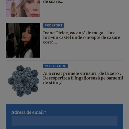
de soare...
PROSPORT
Ioana Țiriac, vacanță de mega – lux
într-un castel unde o noapte de cazare
costă...
MEDIAFAX.RO
AI a creat primele virusuri „de la zero”.
Descoperirea îi îngrijorează pe oamenii
de știință
Adresa de email*