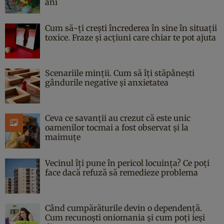
ani
Cum să-ți crești încrederea în sine în situații
toxice. Fraze și acțiuni care chiar te pot ajuta
Scenariile minții. Cum să îți stăpânești
gândurile negative și anxietatea
Ceva ce savanții au crezut că este unic
oamenilor tocmai a fost observat și la
maimuțe
Vecinul îți pune în pericol locuința? Ce poți
face dacă refuză să remedieze problema
Când cumpărăturile devin o dependență.
Cum recunoști oniomania și cum poți ieși