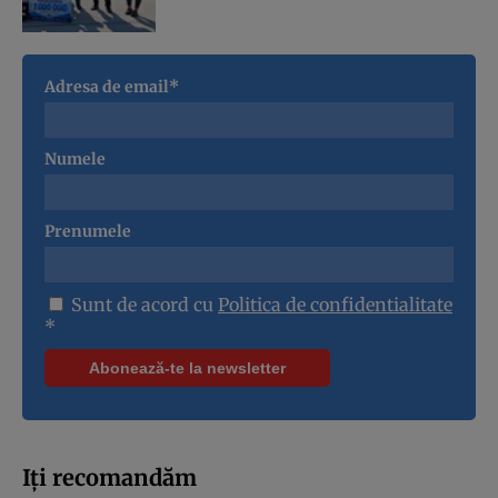
Adresa de email*
Numele
Prenumele
Sunt de acord cu
Politica de confidentialitate
*
Iți recomandăm