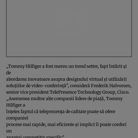
„Tommy Hilfiger a fost mereu un trend setter, fapt întârit şi
de
abordarea inovatoare asupra designului virtual şi utilizării
soluţiilor de video-conferinţă”, consideră Frederik Halvorsen,
senior vice president TelePresence Technology Group, Cisco.
„Asemenea multor alte companii lidere de piaţă, Tommy
Hilfiger a
înţeles faptul că teleprezenţa de calitate poate să ofere
companiei
procese mai rapide, mai eficiente şi implict îi poate conferi
un
avantaj competitiv specific”.