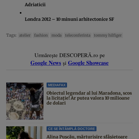
Adriaticii
Londra 2012 – 10 minuni arhitectonice SF
Tags:
atelier
fashion
moda
teleconferinta
tommy hilfiger
Urmărește DESCOPERĂ.ro pe
Google News
Google Showcase
și
MEDIAFAX
Obiectul legendar al lui Maradona, scos
la licitație! Ar putea valora 10 milioane
de dolari
CE SE ÎNTÂMPLĂ DOCTORE
Alina Pușcău, mărturisire sfâșietoare