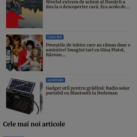
Nivelul extrem de scăzut al Dunării a
dus la o descoperire rară. Era acolo de...
CIAO.RO
Poveştile de iubire care au rămas doar o
amintire! Imagini tari cu Gina Pistol,
Răzvan...
GO4IT.RO
Gadget util pentru grădină: Radio solar
portabil cu Bluetooth la Dedeman
Cele mai noi articole