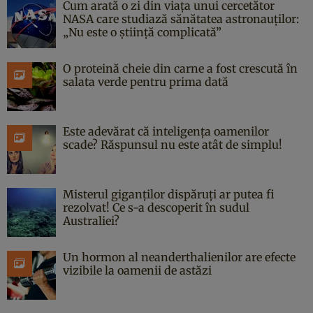
Cum arată o zi din viața unui cercetător
NASA care studiază sănătatea astronauților:
„Nu este o știință complicată”
O proteină cheie din carne a fost crescută în
salata verde pentru prima dată
Este adevărat că inteligența oamenilor
scade? Răspunsul nu este atât de simplu!
Misterul giganților dispăruți ar putea fi
rezolvat! Ce s-a descoperit în sudul
Australiei?
Un hormon al neanderthalienilor are efecte
vizibile la oamenii de astăzi