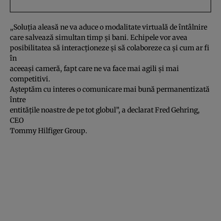
„Soluţia aleasă ne va aduce o modalitate virtuală de întâlnire
care salvează simultan timp şi bani. Echipele vor avea
posibilitatea să interacţioneze şi să colaboreze ca şi cum ar fi
în
aceeaşi cameră, fapt care ne va face mai agili şi mai
competitivi.
Aşteptăm cu interes o comunicare mai bună permanentizată
între
entităţile noastre de pe tot globul”, a declarat Fred Gehring,
CEO
Tommy Hilfiger Group.