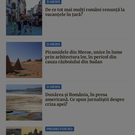
D:NEWS
De ce tot mai mulți români renunță la
vacanțele în țară?
D:NEWS
Piramidele din Meroe, unice în lume
prin arhitectura lor, în pericol din
cauza războiului din Sudan
D:NEWS
Dunărea și România, în presa
americană. Ce spun jurnaliștii despre
criza apei?
PROMOTOR.RO