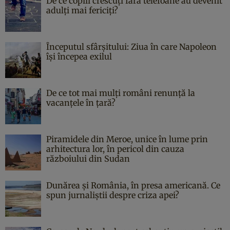
De ce copiii crescuți fără telefoane au devenit
adulți mai fericiți?
Începutul sfârşitului: Ziua în care Napoleon
îşi începea exilul
De ce tot mai mulți români renunță la
vacanțele în țară?
Piramidele din Meroe, unice în lume prin
arhitectura lor, în pericol din cauza
războiului din Sudan
Dunărea și România, în presa americană. Ce
spun jurnaliștii despre criza apei?