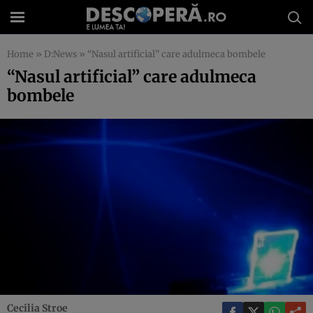
Home
»
D:News
»
“Nasul artificial” care adulmeca bombele
“Nasul artificial” care adulmeca
bombele
Cecilia Stroe