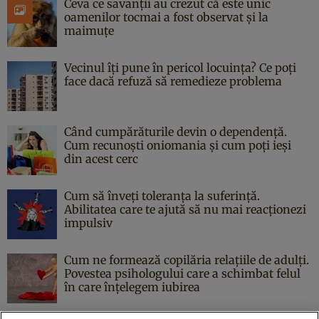
Ceva ce savanții au crezut că este unic
oamenilor tocmai a fost observat și la
maimuțe
Vecinul îți pune în pericol locuința? Ce poți
face dacă refuză să remedieze problema
Când cumpărăturile devin o dependență.
Cum recunoști oniomania și cum poți ieși
din acest cerc
Cum să înveți toleranța la suferință.
Abilitatea care te ajută să nu mai reacționezi
impulsiv
Cum ne formează copilăria relațiile de adulți.
Povestea psihologului care a schimbat felul
în care înțelegem iubirea