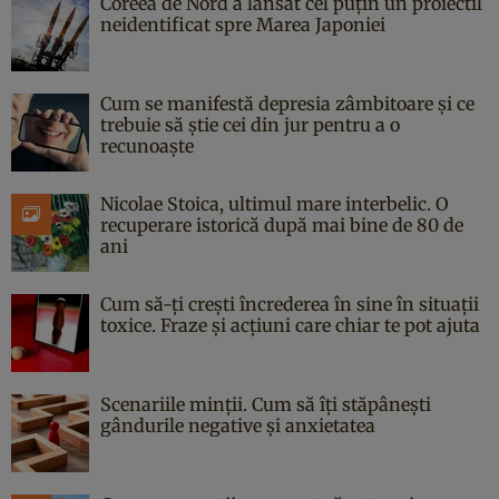
Coreea de Nord a lansat cel puțin un proiectil
neidentificat spre Marea Japoniei
Cum se manifestă depresia zâmbitoare și ce
trebuie să știe cei din jur pentru a o
recunoaște
Nicolae Stoica, ultimul mare interbelic. O
recuperare istorică după mai bine de 80 de
ani
Cum să-ți crești încrederea în sine în situații
toxice. Fraze și acțiuni care chiar te pot ajuta
Scenariile minții. Cum să îți stăpânești
gândurile negative și anxietatea