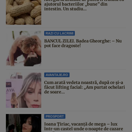
ajutorul bacteriilor „bune” din
intestin. Un studiu...
RAZI CU LACRIMI
BANCUL ZILEI. Badea Gheorghe: – Nu
pot face dragoste!
AVANTAJE.RO
Cum arată vedeta noastră, după ce și-a
făcut lifting facial: „Am purtat ochelari
de soare...
PROSPORT
Ioana Țiriac, vacanță de mega – lux
într-un castel unde o noapte de cazare