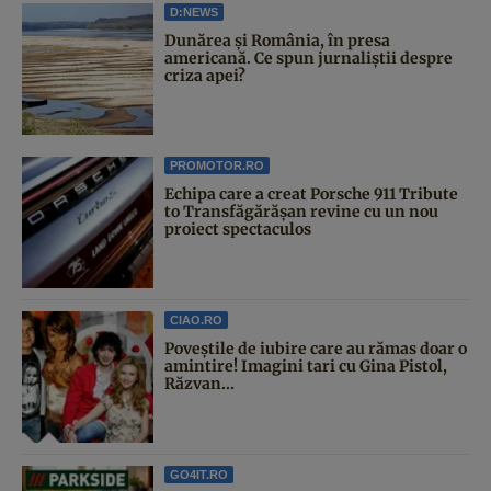
D:NEWS
Dunărea și România, în presa
americană. Ce spun jurnaliștii despre
criza apei?
PROMOTOR.RO
Echipa care a creat Porsche 911 Tribute
to Transfăgărășan revine cu un nou
proiect spectaculos
CIAO.RO
Poveştile de iubire care au rămas doar o
amintire! Imagini tari cu Gina Pistol,
Răzvan...
GO4IT.RO