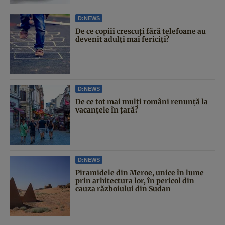
D:NEWS
De ce copiii crescuți fără telefoane au
devenit adulți mai fericiți?
D:NEWS
De ce tot mai mulți români renunță la
vacanțele în țară?
D:NEWS
Piramidele din Meroe, unice în lume
prin arhitectura lor, în pericol din
cauza războiului din Sudan