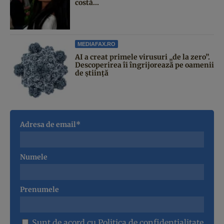
costă...
MEDIAFAX.RO
AI a creat primele virusuri „de la zero”.
Descoperirea îi îngrijorează pe oamenii
de știință
Adresa de email*
Numele
Prenumele
Sunt de acord cu
Politica de confidentialitate