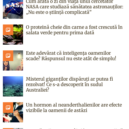
Cum arată o zi din viața unui cercetător
NASA care studiază sănătatea astronauților:
„Nu este o știință complicată”
O proteină cheie din carne a fost crescută în
salata verde pentru prima dată
Este adevărat că inteligența oamenilor
scade? Răspunsul nu este atât de simplu!
Misterul giganților dispăruți ar putea fi
rezolvat! Ce s-a descoperit în sudul
Australiei?
Un hormon al neanderthalienilor are efecte
vizibile la oamenii de astăzi