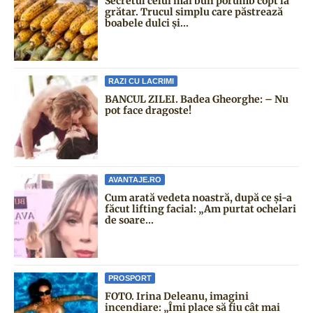
Secretul celui mai bun porumb copt la
grătar. Trucul simplu care păstrează
boabele dulci și...
RAZI CU LACRIMI
BANCUL ZILEI. Badea Gheorghe: – Nu
pot face dragoste!
AVANTAJE.RO
Cum arată vedeta noastră, după ce și-a
făcut lifting facial: „Am purtat ochelari
de soare...
PROSPORT
FOTO. Irina Deleanu, imagini
incendiare: „Îmi place să fiu cât mai