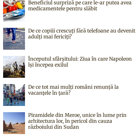
Beneficiul surpriză pe care le-ar putea avea
medicamentele pentru slăbit
De ce copiii crescuți fără telefoane au devenit
adulți mai fericiți?
Începutul sfârşitului: Ziua în care Napoleon
îşi începea exilul
De ce tot mai mulți români renunță la
vacanțele în țară?
Piramidele din Meroe, unice în lume prin
arhitectura lor, în pericol din cauza
războiului din Sudan