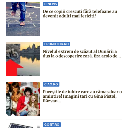
D:NEWS
De ce copiii crescuți fără telefoane au
devenit adulți mai fericiți?
PROMOTOR.RO
Nivelul extrem de scăzut al Dunării a
dus la o descoperire rară. Era acolo de...
CIAO.RO
Poveştile de iubire care au rămas doar o
amintire! Imagini tari cu Gina Pistol,
Răzvan...
GO4IT.RO