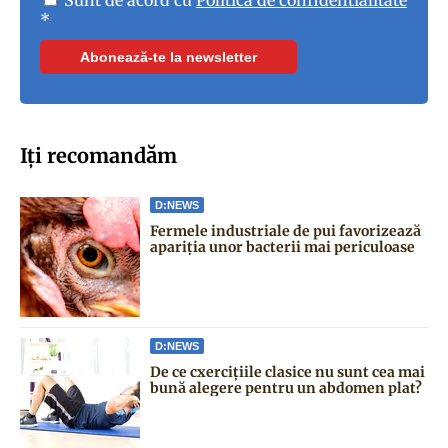
Sunt de acord cu
Politica de confidentialitate
*
Iți recomandăm
D:NEWS
Fermele industriale de pui favorizează
apariția unor bacterii mai periculoase
D:NEWS
De ce cxercițiile clasice nu sunt cea mai
bună alegere pentru un abdomen plat?