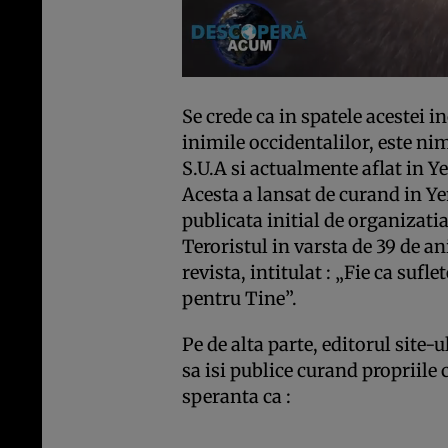
Se crede ca in spatele acestei i
inimile occidentalilor, este nim
S.U.A si actualmente aflat in 
Acesta a lansat de curand in Y
publicata initial de organizati
Teroristul in varsta de 39 de a
revista, intitulat : „Fie ca sufle
pentru Tine”.
Pe de alta parte, editorul site-u
sa isi publice curand propriile 
speranta ca :