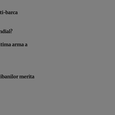
ti-barca
dial?
tima arma a
alibanilor merita