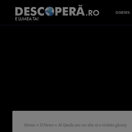
D:NEWS
Home
»
D:News
»
Al Qaeda are un site si o revista glossy