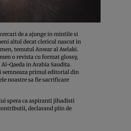
ncercari de a ajunge in mintile si
eni altul decat clericul nascut in
Yemen, temutul Anwar al Awlaki.
emen o revista cu format glossy,
a Al-Qaeda in Arabia Saudita.
ni semneaza primul editorial din
tele noastre sa fie sacrificare
lui spera ca aspiranti jihadisti
contributii, declarand plin de