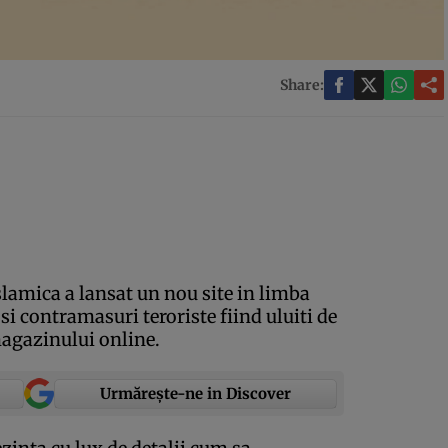
Share:
slamica a lansat un nou site in limba
 si contramasuri teroriste fiind uluiti de
magazinului online.
Urmărește-ne in Discover