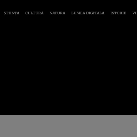
ȘTIINȚĂ
CULTURĂ
NATURĂ
LUMEA DIGITALĂ
ISTORIE
V