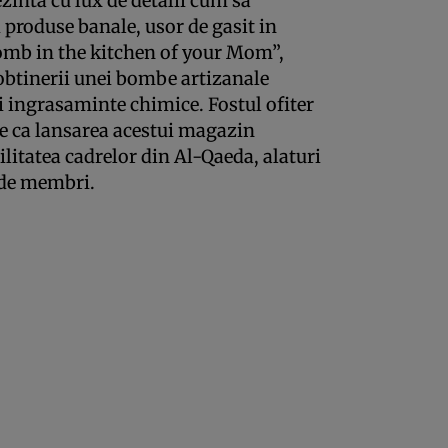
ezinta cu lux de detalii cum sa
i produse banale, usor de gasit in
Bomb in the kitchen of your Mom”,
 obtinerii unei bombe artizanale
i ingrasaminte chimice. Fostul ofiter
re ca lansarea acestui magazin
itatea cadrelor din Al-Qaeda, alaturi
e de membri.