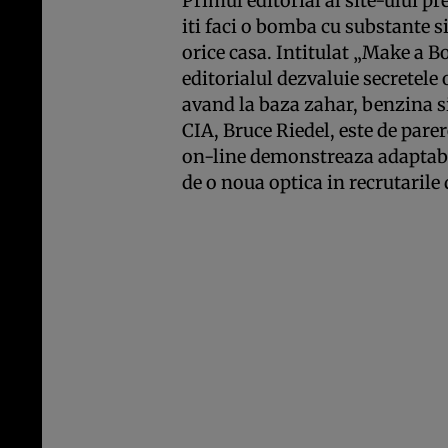
Primul editorial al site-ului pr
iti faci o bomba cu substante s
orice casa. Intitulat „Make a 
editorialul dezvaluie secretele
avand la baza zahar, benzina s
CIA, Bruce Riedel, este de pare
on-line demonstreaza adaptabil
de o noua optica in recrutaril