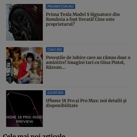
PROMOTOR.RO
Prima Tesla Model S Signature din
România a fost livrată! Cine este
proprietarul?
CIAO.RO
Poveştile de iubire care au rămas doar o
amintire! Imagini tari cu Gina Pistol,
Răzvan...
GO4IT.RO
iPhone 18 Pro și Pro Max: noi detalii și
disponibilitate
Cele mai noi articole