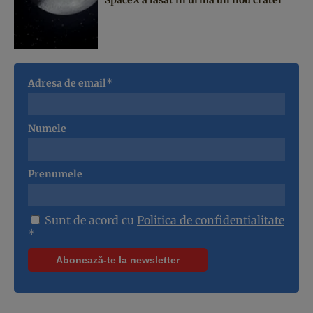
Adresa de email*
Numele
Prenumele
Sunt de acord cu
Politica de confidentialitate
*