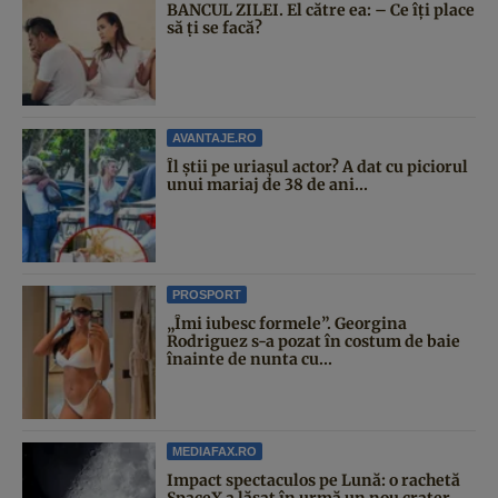
BANCUL ZILEI. El către ea: – Ce îți place
să ți se facă?
AVANTAJE.RO
Îl știi pe uriașul actor? A dat cu piciorul
unui mariaj de 38 de ani...
PROSPORT
„Îmi iubesc formele”. Georgina
Rodriguez s-a pozat în costum de baie
înainte de nunta cu...
MEDIAFAX.RO
Impact spectaculos pe Lună: o rachetă
SpaceX a lăsat în urmă un nou crater