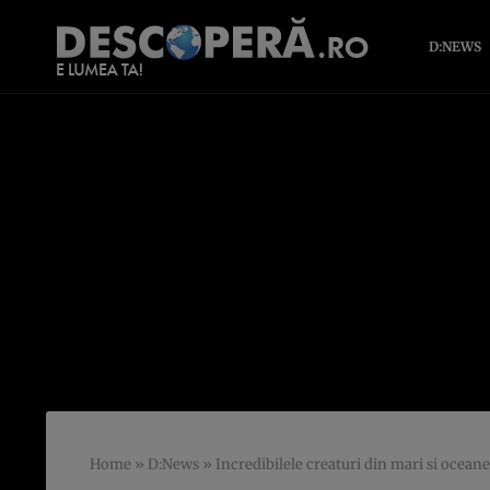
D:NEWS
Home
»
D:News
»
Incredibilele creaturi din mari si ocean