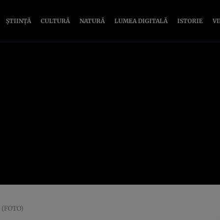
ȘTIINȚĂ
CULTURĂ
NATURĂ
LUMEA DIGITALĂ
ISTORIE
V
e (FOTO)