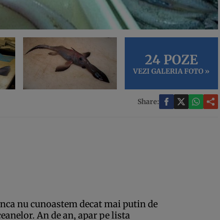
24 POZE
VEZI GALERIA FOTO »
Share:
 inca nu cunoastem decat mai putin de
eanelor. An de an, apar pe lista