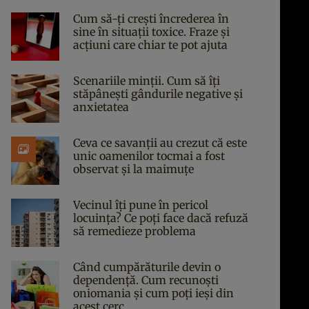
Cum să-ți crești încrederea în
sine în situații toxice. Fraze și
acțiuni care chiar te pot ajuta
Scenariile minții. Cum să îți
stăpânești gândurile negative și
anxietatea
Ceva ce savanții au crezut că este
unic oamenilor tocmai a fost
observat și la maimuțe
Vecinul îți pune în pericol
locuința? Ce poți face dacă refuză
să remedieze problema
Când cumpărăturile devin o
dependență. Cum recunoști
oniomania și cum poți ieși din
acest cerc