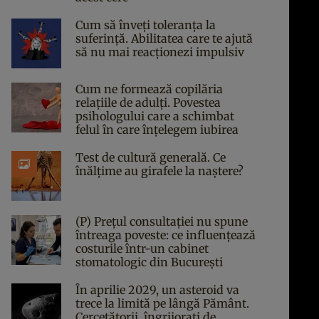
Cum să înveți toleranța la
suferință. Abilitatea care te ajută
să nu mai reacționezi impulsiv
Cum ne formează copilăria
relațiile de adulți. Povestea
psihologului care a schimbat
felul în care înțelegem iubirea
Test de cultură generală. Ce
înălțime au girafele la naștere?
(P) Prețul consultației nu spune
întreaga poveste: ce influențează
costurile într-un cabinet
stomatologic din București
În aprilie 2029, un asteroid va
trece la limită pe lângă Pământ.
Cercetătorii, îngrijorați de