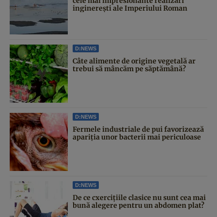
cele mai impresionante realizări
inginerești ale Imperiului Roman
D:NEWS
Câte alimente de origine vegetală ar
trebui să mâncăm pe săptămână?
D:NEWS
Fermele industriale de pui favorizează
apariția unor bacterii mai periculoase
D:NEWS
De ce cxercițiile clasice nu sunt cea mai
bună alegere pentru un abdomen plat?