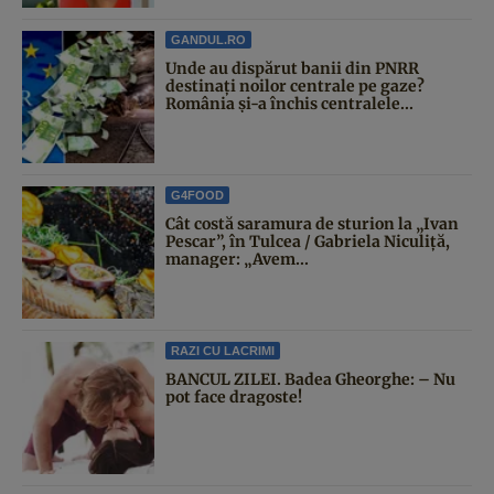
GANDUL.RO
Unde au dispărut banii din PNRR
destinați noilor centrale pe gaze?
România și-a închis centralele...
G4FOOD
Cât costă saramura de sturion la „Ivan
Pescar”, în Tulcea / Gabriela Niculiță,
manager: „Avem...
RAZI CU LACRIMI
BANCUL ZILEI. Badea Gheorghe: – Nu
pot face dragoste!