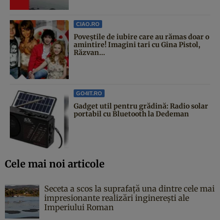
CIAO.RO
Poveştile de iubire care au rămas doar o
amintire! Imagini tari cu Gina Pistol,
Răzvan...
GO4IT.RO
Gadget util pentru grădină: Radio solar
portabil cu Bluetooth la Dedeman
Cele mai noi articole
Seceta a scos la suprafață una dintre cele mai
impresionante realizări inginerești ale
Imperiului Roman