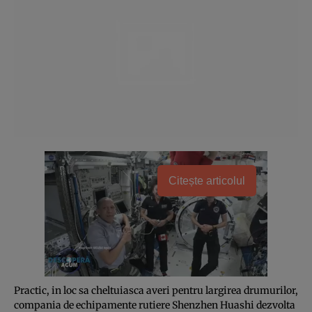
Citește articolul
Practic, in loc sa cheltuiasca averi pentru largirea drumurilor,
compania de echipamente rutiere Shenzhen Huashi dezvolta