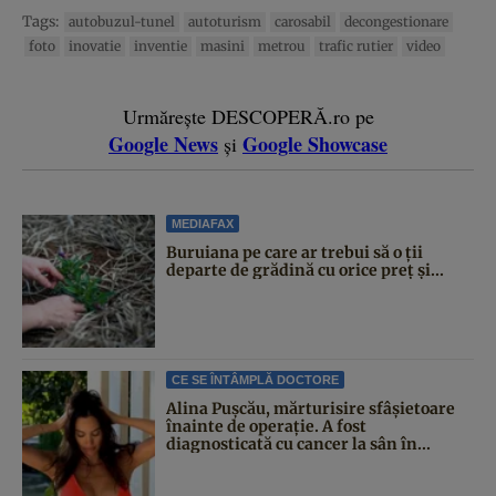
Tags:
autobuzul-tunel
autoturism
carosabil
decongestionare
foto
inovatie
inventie
masini
metrou
trafic rutier
video
Urmărește DESCOPERĂ.ro pe
Google News
Google Showcase
și
MEDIAFAX
Buruiana pe care ar trebui să o ții
departe de grădină cu orice preț și...
CE SE ÎNTÂMPLĂ DOCTORE
Alina Pușcău, mărturisire sfâșietoare
înainte de operație. A fost
diagnosticată cu cancer la sân în...