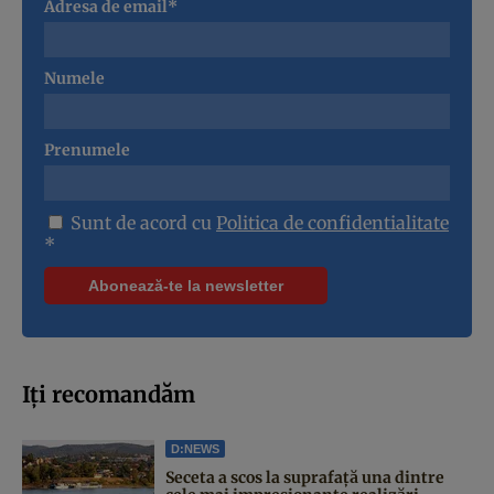
Adresa de email*
Numele
Prenumele
Sunt de acord cu
Politica de confidentialitate
*
Iți recomandăm
D:NEWS
Seceta a scos la suprafață una dintre