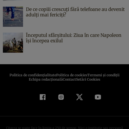
De ce copiii crescuți fără telefoane au devenit
adulți mai fericiți?
Începutul sfârşitului: Ziua în care Napoleon
îşi începea exilul
Politica de confidenţialitate
Politica de cookies
Termeni şi condiţii
Echipa redacțională
Contact
Setări Cookies
Citarea se poate face în limita a 250 de semne. Nici o instituţie sau persoană