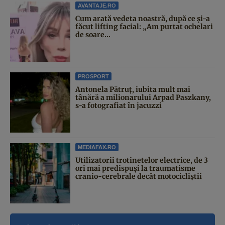
AVANTAJE.RO
Cum arată vedeta noastră, după ce și-a
făcut lifting facial: „Am purtat ochelari
de soare...
PROSPORT
Antonela Pătruț, iubita mult mai
tânără a milionarului Arpad Paszkany,
s-a fotografiat în jacuzzi
MEDIAFAX.RO
Utilizatorii trotinetelor electrice, de 3
ori mai predispuși la traumatisme
cranio-cerebrale decât motocicliștii