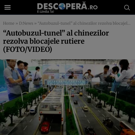
Home
»
D:News
»
“Autobuzul-tunel” al chinezilor rezolva blocajele rutiere (FOTO/VIDEO)
“Autobuzul-tunel” al chinezilor
rezolva blocajele rutiere
(FOTO/VIDEO)