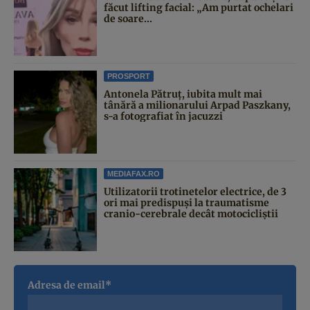
făcut lifting facial: „Am purtat ochelari
de soare...
PROSPORT
Antonela Pătruț, iubita mult mai
tânără a milionarului Arpad Paszkany,
s-a fotografiat în jacuzzi
MEDIAFAX.RO
Utilizatorii trotinetelor electrice, de 3
ori mai predispuși la traumatisme
cranio-cerebrale decât motocicliștii
Adresa de email*