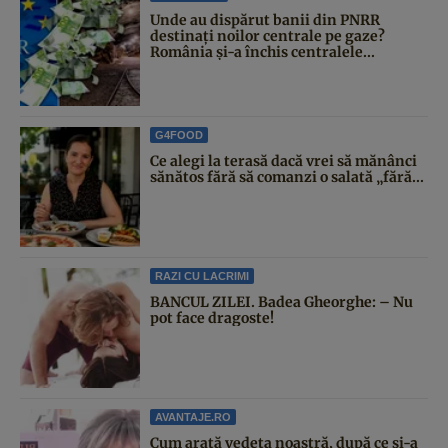
Unde au dispărut banii din PNRR
destinați noilor centrale pe gaze?
România și-a închis centralele...
G4FOOD
Ce alegi la terasă dacă vrei să mănânci
sănătos fără să comanzi o salată „fără...
RAZI CU LACRIMI
BANCUL ZILEI. Badea Gheorghe: – Nu
pot face dragoste!
AVANTAJE.RO
Cum arată vedeta noastră, după ce și-a