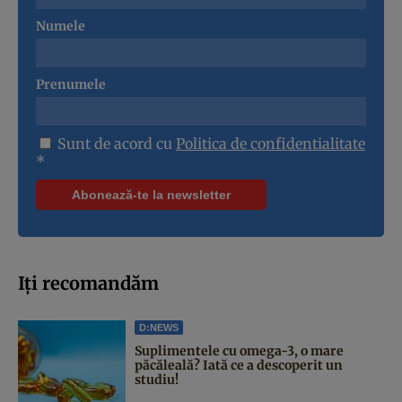
Numele
Prenumele
Sunt de acord cu
Politica de confidentialitate
*
Iți recomandăm
D:NEWS
Suplimentele cu omega-3, o mare
păcăleală? Iată ce a descoperit un
studiu!