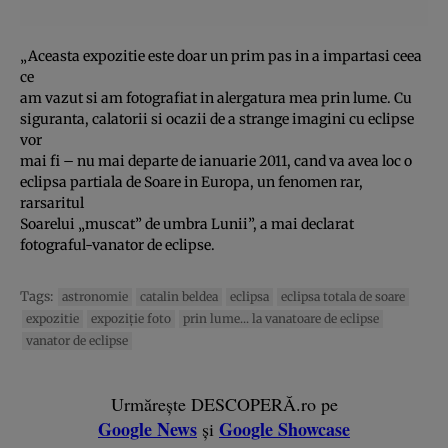
„Aceasta expozitie este doar un prim pas in a impartasi ceea
ce
am vazut si am fotografiat in alergatura mea prin lume. Cu
siguranta, calatorii si ocazii de a strange imagini cu eclipse
vor
mai fi – nu mai departe de ianuarie 2011, cand va avea loc o
eclipsa partiala de Soare in Europa, un fenomen rar,
rarsaritul
Soarelui „muscat” de umbra Lunii”, a mai declarat
fotograful-vanator de eclipse.
Tags:
astronomie
catalin beldea
eclipsa
eclipsa totala de soare
expozitie
expoziţie foto
prin lume... la vanatoare de eclipse
vanator de eclipse
Urmărește DESCOPERĂ.ro pe
Google News
Google Showcase
și