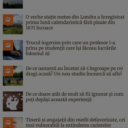
O veche stație meteo din Londra a înregistrat
prima lună calendaristică fără ploaie din
1871 încoace
Trucul ingenios prin care un profesor i-a
prins pe studenții care își făceau lucrările
folosind AI
De ce oamenii au încetat să-i îngroape pe cei
dragi acasă? Un nou studiu încearcă să afle!
De ce doare atât de mult să fii ignorat și cum
poți depăși această experiență
Tinerii și angajații din medii defavorizate, cei
mai vulnerabili la extinderea carierelor