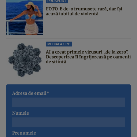
PROSPORT
FOTO. E de-o frumusețe rară, dar își
acuză iubitul de violență
MEDIAFAX.RO
AI a creat primele virusuri „de la zero”.
Descoperirea îi îngrijorează pe oamenii
de știință
Adresa de email*
Numele
Prenumele