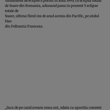
Vanatoarea de eclipse a pornit in anul 1999, cu eclipsa totala
de Soare din Romania, adunand pana in prezent 5 eclipse
totale de
Soare, ultima fiind cea de anul acesta din Pacific, pe atolul
Hao
din Polinezia Franceza.
„Inca de pe cand aveam noua ani, odata cu aparitia cometei