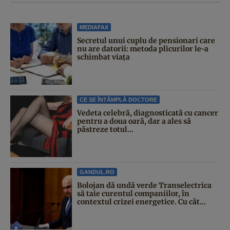
MEDIAFAX
Secretul unui cuplu de pensionari care
nu are datorii: metoda plicurilor le-a
schimbat viața
CE SE ÎNTÂMPLĂ DOCTORE
Vedeta celebră, diagnosticată cu cancer
pentru a doua oară, dar a ales să
păstreze totul...
GANDUL.RO
Bolojan dă undă verde Transelectrica
să taie curentul companiilor, în
contextul crizei energetice. Cu cât...