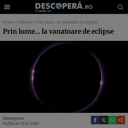
Home
»
D:News
»
Prin lume… la vanatoare de eclipse
Prin lume… la vanatoare de eclipse
Descopera
Publicat: 15.11.2010