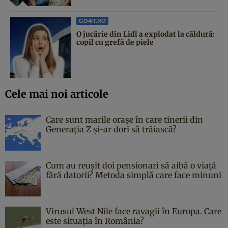
GO4IT.RO
O jucărie din Lidl a explodat la căldură:
copil cu grefă de piele
Cele mai noi articole
Care sunt marile orașe în care tinerii din
Generația Z și-ar dori să trăiască?
Cum au reușit doi pensionari să aibă o viață
fără datorii? Metoda simplă care face minuni
Virusul West Nile face ravagii în Europa. Care
este situația în România?