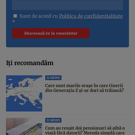
Sunt de acord cu
Politica de confidentialitate
*
Iți recomandăm
D:NEWS
Care sunt marile orașe în care tinerii
din Generația Z și-ar dori să trăiască?
D:NEWS
Cum au reușit doi pensionari să aibă o
viață fără datorii? Metoda simplă care