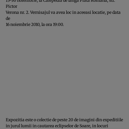
15-30 noiembrie, la Cafepedia de langa Piata Romana, str.
Pictor
Verona nr. 2. Vernisajul va avea loc in aceeasi locatie, pe data
de
16 noiembrie 2010, la ora 19:00.
Expozitia este o colectie de peste 20 de imagini din expeditiile
in jurul lumii in cautarea eclipselor de Soare, in locuri