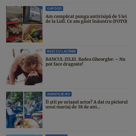
G4FOOD
Am cumpărat punga antirisipă de 5 lei
de la Lidl. Ce am găsit înăuntru (FOTO)
RAZI CU LACRIMI
BANCUL ZILEI. Badea Gheorghe: – Nu
pot face dragoste!
AVANTAJE.RO
Îl știi pe uriașul actor? A dat cu piciorul
unui mariaj de 38 de ani...