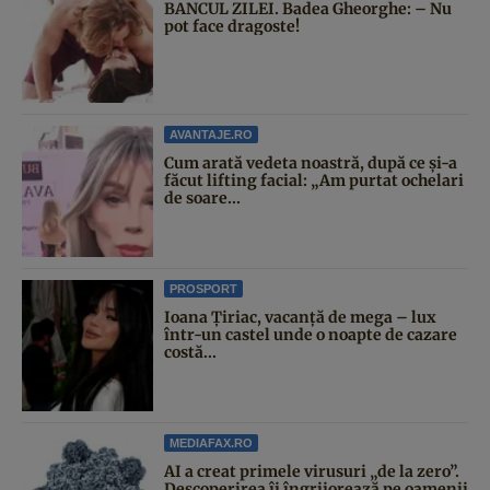
BANCUL ZILEI. Badea Gheorghe: – Nu
pot face dragoste!
AVANTAJE.RO
Cum arată vedeta noastră, după ce și-a
făcut lifting facial: „Am purtat ochelari
de soare...
PROSPORT
Ioana Țiriac, vacanță de mega – lux
într-un castel unde o noapte de cazare
costă...
MEDIAFAX.RO
AI a creat primele virusuri „de la zero”.
Descoperirea îi îngrijorează pe oamenii