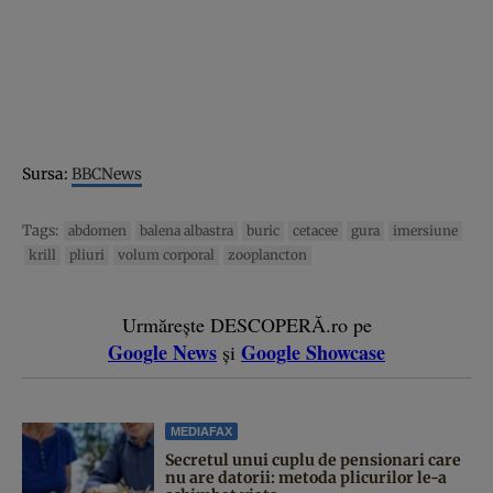
Sursa:
BBCNews
Tags:
abdomen
balena albastra
buric
cetacee
gura
imersiune
krill
pliuri
volum corporal
zooplancton
Urmărește DESCOPERĂ.ro pe
Google News
Google Showcase
și
MEDIAFAX
Secretul unui cuplu de pensionari care
nu are datorii: metoda plicurilor le-a