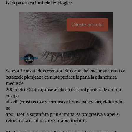
isi depaseasca limitele fiziologice.
Citește articolul
Senzorii atasati de cercetatori de corpul balenelor au aratat ca
cetaceele plonjeaza ca niste proiectile pana la adancimea
medie de
200 metri. Odata ajunse acolo isi deschid gurile si le umplu
cu apa
si krill (crustacee care formeaza hrana balenelor), ridicandu-
se
apoi usor la suprafata prin eliminarea progresiva a apei si
retinerea krill-ului care este apoi inghitit.