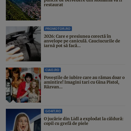
restaurat
PROMOTOR.RO
2026: Care e presiunea corectă în
anvelope pe caniculă. Cauciucurile de
iarnă pot să facă...
CIAO.RO
Poveştile de iubire care au rămas doar o
amintire! Imagini tari cu Gina Pistol,
Răzvan...
GO4IT.RO
O jucărie din Lidl a explodat la căldură:
copil cu grefă de piele