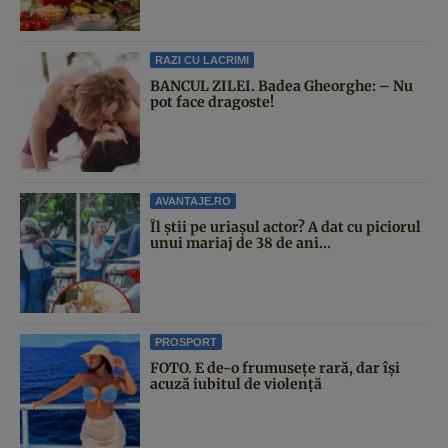
RAZI CU LACRIMI
BANCUL ZILEI. Badea Gheorghe: – Nu
pot face dragoste!
AVANTAJE.RO
Îl știi pe uriașul actor? A dat cu piciorul
unui mariaj de 38 de ani...
PROSPORT
FOTO. E de-o frumusețe rară, dar își
acuză iubitul de violență