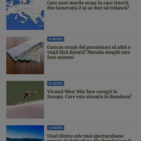
Care sunt marile orașe în care tinerii
din Generația Z și-ar dori să trăiască?
D:NEWS
Cum au reușit doi pensionari să aibă o
viață fără datorii? Metoda simplă care
face minuni
D:NEWS
Virusul West Nile face ravagii în
Europa. Care este situația în România?
D:NEWS
Unul dintre cele mai spectaculoase
puncte de belvedere din România va fi