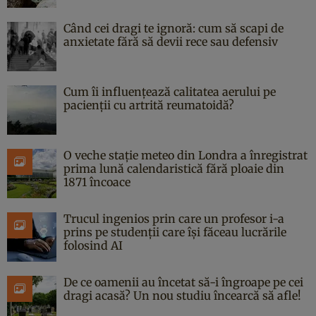
Când cei dragi te ignoră: cum să scapi de
anxietate fără să devii rece sau defensiv
Cum îi influențează calitatea aerului pe
pacienții cu artrită reumatoidă?
O veche stație meteo din Londra a înregistrat
prima lună calendaristică fără ploaie din
1871 încoace
Trucul ingenios prin care un profesor i-a
prins pe studenții care își făceau lucrările
folosind AI
De ce oamenii au încetat să-i îngroape pe cei
dragi acasă? Un nou studiu încearcă să afle!