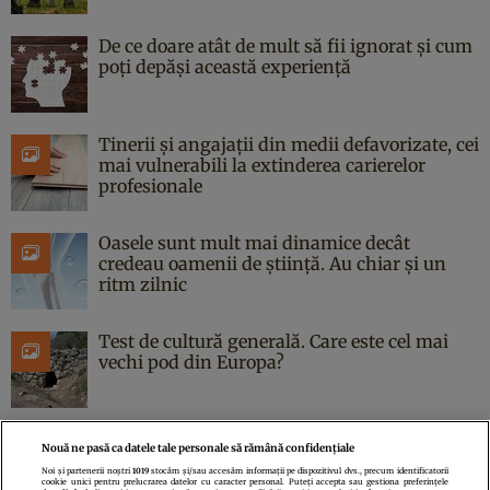
De ce doare atât de mult să fii ignorat și cum
poți depăși această experiență
Tinerii și angajații din medii defavorizate, cei
mai vulnerabili la extinderea carierelor
profesionale
Oasele sunt mult mai dinamice decât
credeau oamenii de știință. Au chiar și un
ritm zilnic
Test de cultură generală. Care este cel mai
vechi pod din Europa?
Nouă ne pasă ca datele tale personale să rămână confidențiale
Noi și partenerii noștri
1019
stocăm și/sau accesăm informații pe dispozitivul dvs., precum identificatorii
cookie unici pentru prelucrarea datelor cu caracter personal. Puteți accepta sau gestiona preferințele