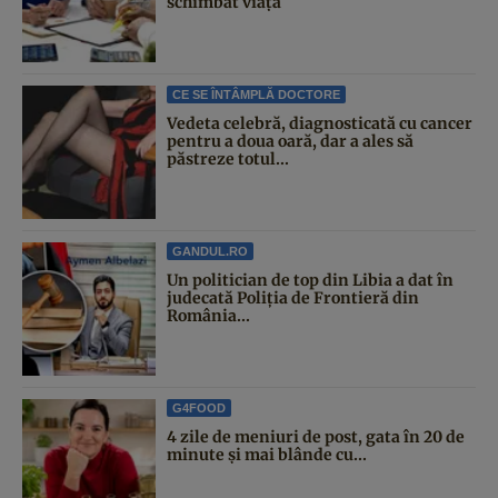
schimbat viața
CE SE ÎNTÂMPLĂ DOCTORE
Vedeta celebră, diagnosticată cu cancer
pentru a doua oară, dar a ales să
păstreze totul...
GANDUL.RO
Un politician de top din Libia a dat în
judecată Poliția de Frontieră din
România...
G4FOOD
4 zile de meniuri de post, gata în 20 de
minute și mai blânde cu...