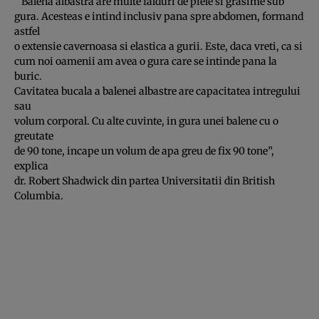
” Balena albastra are multe falduri de piele si grasime sub
gura. Acesteas e intind inclusiv pana spre abdomen, formand
astfel
o extensie cavernoasa si elastica a gurii. Este, daca vreti, ca si
cum noi oamenii am avea o gura care se intinde pana la
buric.
Cavitatea bucala a balenei albastre are capacitatea intregului
sau
volum corporal. Cu alte cuvinte, in gura unei balene cu o
greutate
de 90 tone, incape un volum de apa greu de fix 90 tone”,
explica
dr. Robert Shadwick din partea Universitatii din British
Columbia.