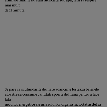
animale marine nu stau niciodata sub apa, fara sa respire
mai mult
de 11 minute.
Se pare ca scufundarile de mare adancime forteaza balenele
albastre sa consume cantitati sporite de hrana pentru a face
fata
nevoilor energetice ale uriasului lor organism, fortat astfel sa