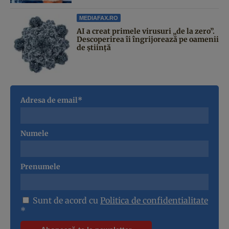
MEDIAFAX.RO
AI a creat primele virusuri „de la zero”.
Descoperirea îi îngrijorează pe oamenii
de știință
Adresa de email*
Numele
Prenumele
Sunt de acord cu
Politica de confidentialitate
*