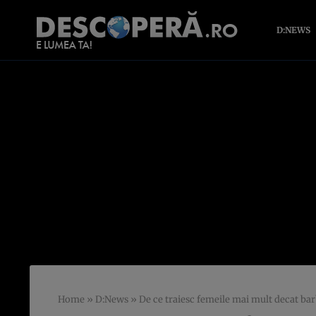
D:NEWS
Home
»
D:News
»
De ce traiesc femeile mai mult decat bar