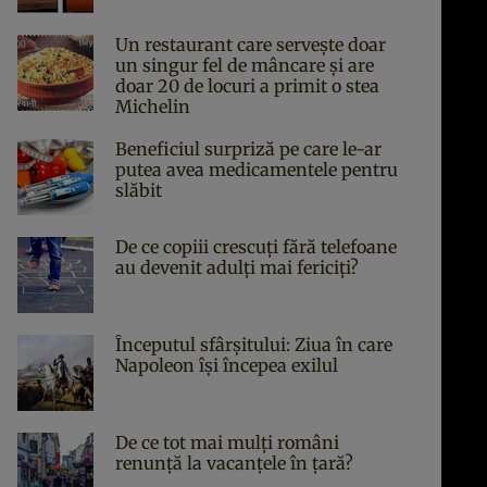
Un restaurant care servește doar
un singur fel de mâncare și are
doar 20 de locuri a primit o stea
Michelin
Beneficiul surpriză pe care le-ar
putea avea medicamentele pentru
slăbit
De ce copiii crescuți fără telefoane
au devenit adulți mai fericiți?
Începutul sfârşitului: Ziua în care
Napoleon îşi începea exilul
De ce tot mai mulți români
renunță la vacanțele în țară?