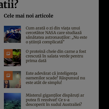
tii?
Cele mai noi articole
Cum arată o zi din viața unui
cercetător NASA care studiază
sănătatea astronauților: „Nu este
o știință complicată”
O proteină cheie din carne a fost
crescută în salata verde pentru
prima dată
Este adevărat că inteligența
oamenilor scade? Răspunsul nu
este atât de simplu!
Misterul giganților dispăruți ar
putea fi rezolvat! Ce s-a
descoperit în sudul Australiei?