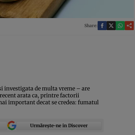
Share:
si investigata de multa vreme – are
ecent arata ca, printre factorii
 mai important decat se credea: fumatul
Urmărește-ne in Discover