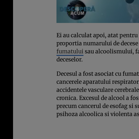
Ei au calculat apoi, atat pentru
proportia numarului de decese c
fumatului
sau alcoolismului, f
deceselor.
Decesul a fost asociat cu fuma
cancerele aparatului respirator,
accidentele vasculare cerebra
cronica. Excesul de alcool a fos
precum cancerul de esofag si su
psihoza alcoolica si violenta a