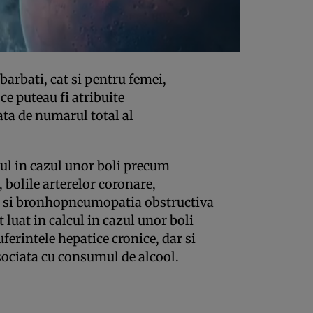
 barbati, cat si pentru femei,
e puteau fi atribuite
ata de numarul total al
tul in cazul unor boli precum
 bolile arterelor coronare,
le si bronhopneumopatia obstructiva
t luat in calcul in cazul unor boli
ferintele hepatice cronice, dar si
sociata cu consumul de alcool.