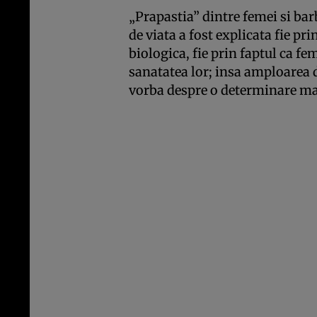
„Prapastia” dintre femei si bar
de viata a fost explicata fie p
biologica, fie prin faptul ca fe
sanatatea lor; insa amploarea d
vorba despre o determinare m