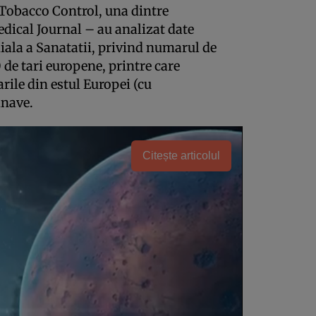
 Tobacco Control, una dintre
edical Journal – au analizat date
ala a Sanatatii, privind numarul de
 de tari europene, printre care
arile din estul Europei (cu
inave.
Citește articolul