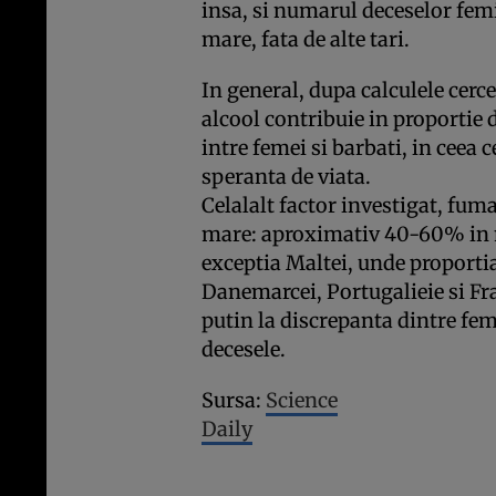
insa, si numarul deceselor fem
mare, fata de alte tari.
In general, dupa calculele cerc
alcool contribuie in proportie
intre femei si barbati, in ceea 
speranta de viata.
Celalalt factor investigat, fuma
mare: aproximativ 40-60% in ma
exceptia Maltei, unde proportia 
Danemarcei, Portugalieie si Fr
putin la discrepanta dintre feme
decesele.
Sursa:
Science
Daily