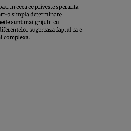
bati in ceea ce priveste speranta
rintr-o simpla determinare
meile sunt mai grijulii cu
iferentelor sugereaza faptul ca e
ai complexa.