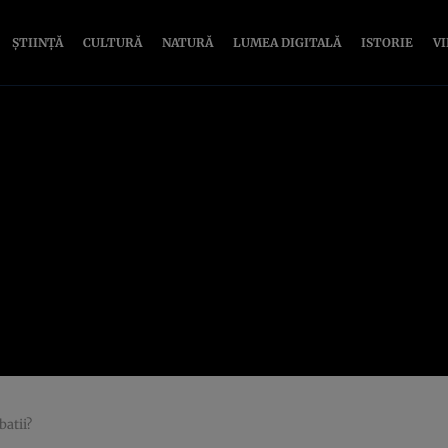
ȘTIINȚĂ
CULTURĂ
NATURĂ
LUMEA DIGITALĂ
ISTORIE
V
batii?