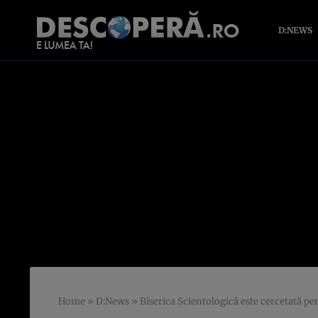
D:NEWS
Home
»
D:News
»
Biserica Scientologică este cercetată pen