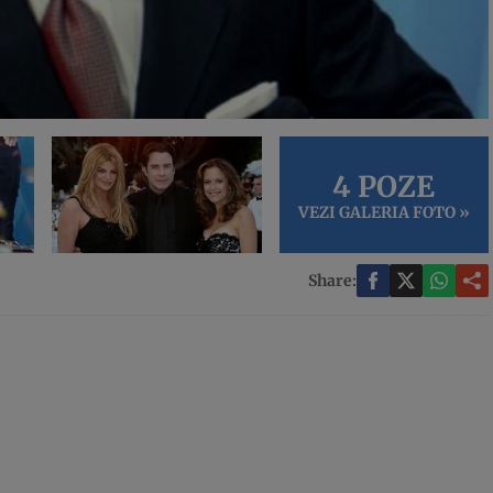
4 POZE
VEZI GALERIA FOTO »
Share: