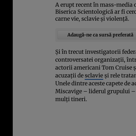
A erupt recent în mass-media o
Biserica Scientologică ar fi cer
carne vie, sclavie şi violenţă.
Adaugă-ne ca sursă preferată
Şi în trecut investigatorii fede
controversatei organizaţii, într
actorii americani Tom Cruise ş
acuzaţii de
sclavie
şi rele trat
Unele dintre aceste capete de a
Miscavige – liderul grupului – 
mulţi tineri.