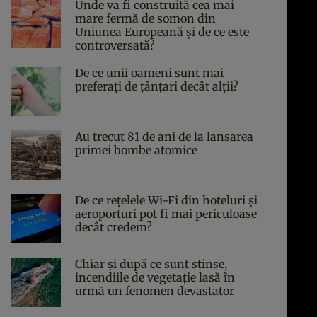
Unde va fi construită cea mai
mare fermă de somon din
Uniunea Europeană și de ce este
controversată?
De ce unii oameni sunt mai
preferați de țânțari decât alții?
Au trecut 81 de ani de la lansarea
primei bombe atomice
De ce rețelele Wi-Fi din hoteluri și
aeroporturi pot fi mai periculoase
decât credem?
Chiar și după ce sunt stinse,
incendiile de vegetație lasă în
urmă un fenomen devastator