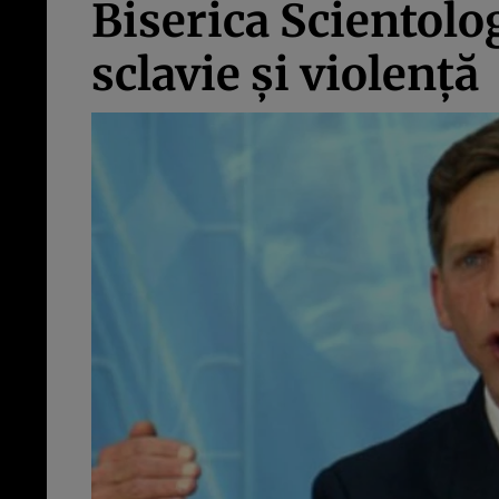
Biserica Scientolo
sclavie şi violenţă