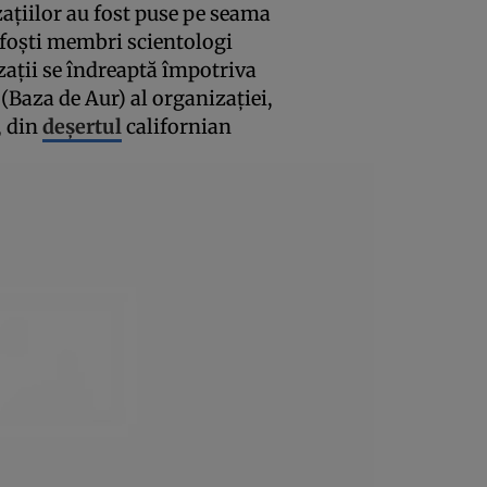
zaţiilor au fost puse pe seama
 foşti membri scientologi
aţii se îndreaptă împotriva
(Baza de Aur) al organizaţiei,
, din
deşertul
californian