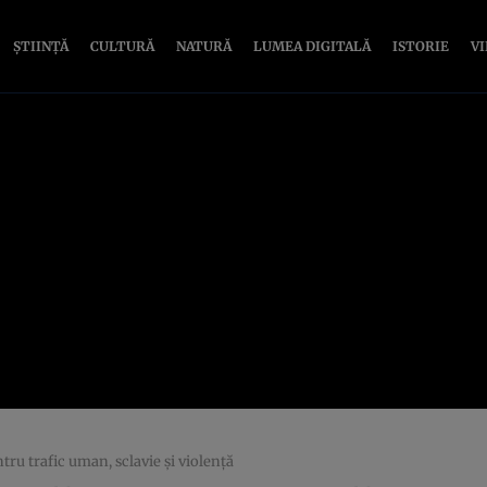
ȘTIINȚĂ
CULTURĂ
NATURĂ
LUMEA DIGITALĂ
ISTORIE
V
tru trafic uman, sclavie şi violenţă