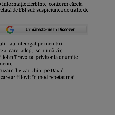
 informaţie fierbinte, conform căreia
cetată de FBI sub suspiciunea de trafic de
Urmărește-ne in Discover
rali i-au interogat pe membrii
e ai cărei adepţi se numără şi
i John Travolta, privitor la anumite
amente.
cuzare îl vizau chiar pe David
care ar fi lovit în mod repetat mai