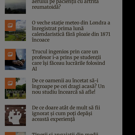
aerului pe pacienții cu artrită
reumatoidă?
O veche stație meteo din Londra a
înregistrat prima lună
calendaristică fără ploaie din 1871
încoace
Trucul ingenios prin care un
profesor i-a prins pe studenții
care își făceau lucrările folosind
AI
De ce oamenii au încetat să-i
îngroape pe cei dragi acasă? Un
nou studiu încearcă să afle!
De ce doare atât de mult să fii
ignorat și cum poți depăși
această experiență
Tinerii și angajații din medii