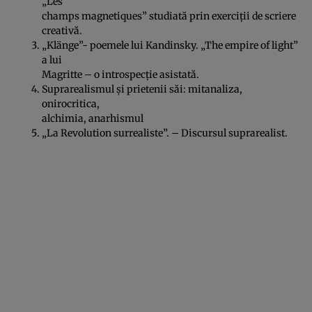
„Les
champs magnetiques” studiată prin exerciţii de scriere
creativă.
„Klänge”- poemele lui Kandinsky. „The empire of light”
a lui
Magritte – o introspecţie asistată.
Suprarealismul şi prietenii săi: mitanaliza,
onirocritica,
alchimia, anarhismul
„La Revolution surrealiste”. – Discursul suprarealist.