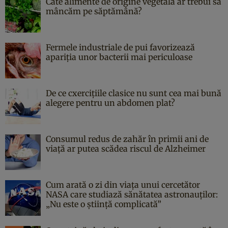
Câte alimente de origine vegetală ar trebui să
mâncăm pe săptămână?
Fermele industriale de pui favorizează
apariția unor bacterii mai periculoase
De ce cxercițiile clasice nu sunt cea mai bună
alegere pentru un abdomen plat?
Consumul redus de zahăr în primii ani de
viață ar putea scădea riscul de Alzheimer
Cum arată o zi din viața unui cercetător
NASA care studiază sănătatea astronauților:
„Nu este o știință complicată”