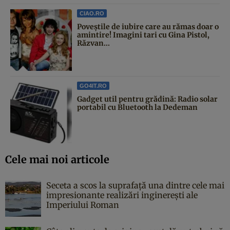
CIAO.RO
Poveştile de iubire care au rămas doar o
amintire! Imagini tari cu Gina Pistol,
Răzvan...
GO4IT.RO
Gadget util pentru grădină: Radio solar
portabil cu Bluetooth la Dedeman
Cele mai noi articole
Seceta a scos la suprafață una dintre cele mai
impresionante realizări inginerești ale
Imperiului Roman