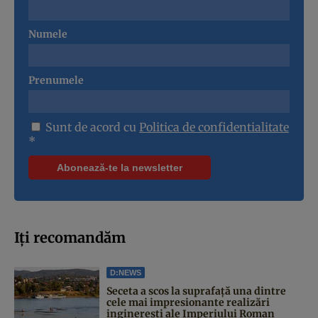
Numele
Prenumele
Sunt de acord cu
Politica de confidentialitate
*
Iți recomandăm
D:NEWS
Seceta a scos la suprafață una dintre
cele mai impresionante realizări
inginerești ale Imperiului Roman