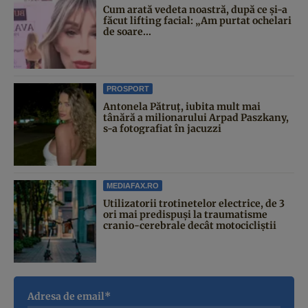
Cum arată vedeta noastră, după ce și-a
făcut lifting facial: „Am purtat ochelari
de soare...
PROSPORT
Antonela Pătruț, iubita mult mai
tânără a milionarului Arpad Paszkany,
s-a fotografiat în jacuzzi
MEDIAFAX.RO
Utilizatorii trotinetelor electrice, de 3
ori mai predispuși la traumatisme
cranio-cerebrale decât motocicliștii
Adresa de email*