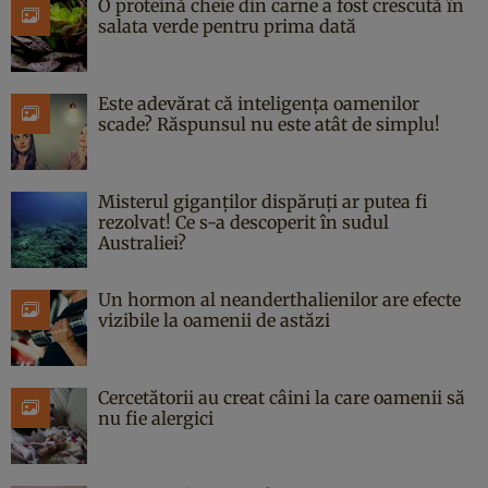
O proteină cheie din carne a fost crescută în
salata verde pentru prima dată
Este adevărat că inteligența oamenilor
scade? Răspunsul nu este atât de simplu!
Misterul giganților dispăruți ar putea fi
rezolvat! Ce s-a descoperit în sudul
Australiei?
Un hormon al neanderthalienilor are efecte
vizibile la oamenii de astăzi
Cercetătorii au creat câini la care oamenii să
nu fie alergici