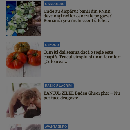
GANDUL.RO
Unde au dispărut banii din PNRR
destinați noilor centrale pe gaze?
România și-a închis centralele...
G4FOOD
Cum îți dai seama dacă o roșie este
coaptă. Trucul simplu al unui fermier:
„Culoarea...
RAZI CU LACRIMI
BANCUL ZILEI. Badea Gheorghe: – Nu
pot face dragoste!
AVANTAJE.RO