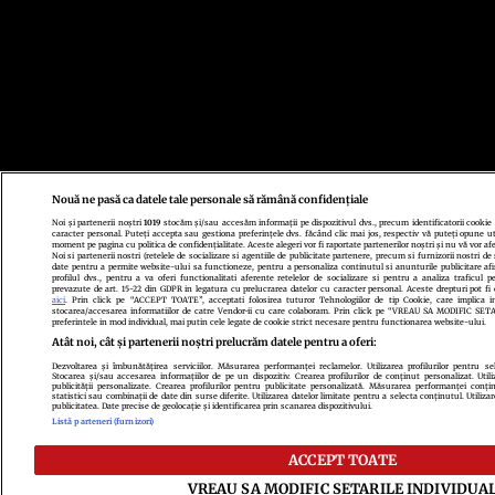
Nouă ne pasă ca datele tale personale să rămână confidențiale
Noi și partenerii noștri
1019
stocăm și/sau accesăm informații pe dispozitivul dvs., precum identificatorii cookie
caracter personal. Puteți accepta sau gestiona preferințele dvs. făcând clic mai jos, respectiv vă puteți opune uti
moment pe pagina cu politica de confidențialitate. Aceste alegeri vor fi raportate partenerilor noștri și nu vă vor af
Noi si partenerii nostri (retelele de socializare si agentiile de publicitate partenere, precum si furnizorii nostri de
date pentru a permite website-ului sa functioneze, pentru a personaliza continutul si anunturile publicitare afi
profilul dvs., pentru a va oferi functionalitati aferente retelelor de socializare si pentru a analiza traficul p
prevazute de art. 15-22 din GDPR in legatura cu prelucrarea datelor cu caracter personal. Aceste drepturi pot fi 
aici
. Prin click pe “ACCEPT TOATE”, acceptati folosirea tuturor Tehnologiilor de tip Cookie, care implica in
stocarea/accesarea informatiilor de catre Vendor-ii cu care colaboram. Prin click pe “VREAU SA MODIFIC SE
preferintele in mod individual, mai putin cele legate de cookie strict necesare pentru functionarea website-ului.
Atât noi, cât și partenerii noștri prelucrăm datele pentru a oferi:
Dezvoltarea și îmbunătățirea serviciilor. Măsurarea performanței reclamelor. Utilizarea profilurilor pentru se
Stocarea și/sau accesarea informațiilor de pe un dispozitiv. Crearea profilurilor de conținut personalizat. Utili
publicității personalizate. Crearea profilurilor pentru publicitate personalizată. Măsurarea performanței conțin
statistici sau combinații de date din surse diferite. Utilizarea datelor limitate pentru a selecta conținutul. Utiliza
publicitatea. Date precise de geolocație și identificarea prin scanarea dispozitivului.
Listă parteneri (furnizori)
ACCEPT TOATE
VREAU SA MODIFIC SETARILE INDIVIDUA