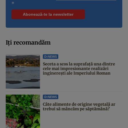
*
Iți recomandăm
D:NEWS
Seceta a scos la suprafață una dintre
cele mai impresionante realizări
inginerești ale Imperiului Roman
D:NEWS
Câte alimente de origine vegetală ar
trebui să mâncăm pe săptămână?