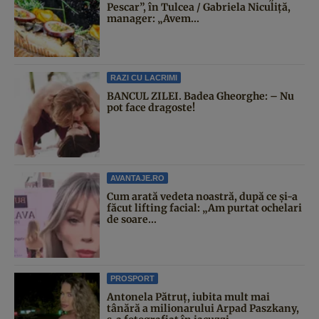
Pescar”, în Tulcea / Gabriela Niculiță,
manager: „Avem...
RAZI CU LACRIMI
BANCUL ZILEI. Badea Gheorghe: – Nu
pot face dragoste!
AVANTAJE.RO
Cum arată vedeta noastră, după ce și-a
făcut lifting facial: „Am purtat ochelari
de soare...
PROSPORT
Antonela Pătruț, iubita mult mai
tânără a milionarului Arpad Paszkany,