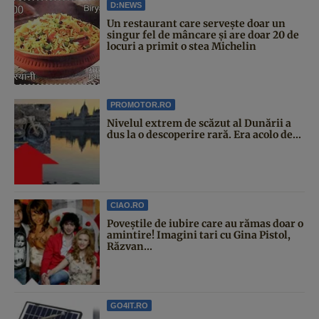
D:NEWS
Un restaurant care servește doar un
singur fel de mâncare și are doar 20 de
locuri a primit o stea Michelin
PROMOTOR.RO
Nivelul extrem de scăzut al Dunării a
dus la o descoperire rară. Era acolo de...
CIAO.RO
Poveştile de iubire care au rămas doar o
amintire! Imagini tari cu Gina Pistol,
Răzvan...
GO4IT.RO