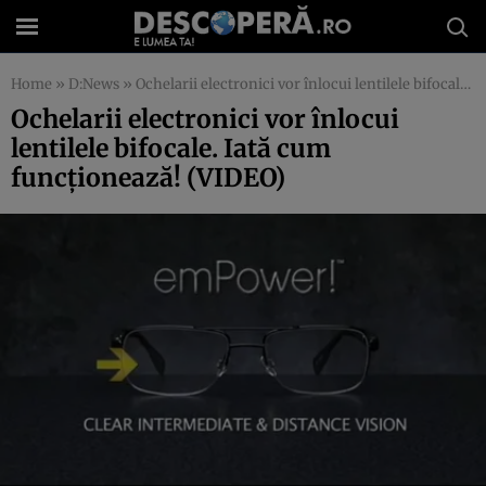
Home
»
D:News
»
Ochelarii electronici vor înlocui lentilele bifocale. Iată cum funcţionează! (VIDEO)
Ochelarii electronici vor înlocui
lentilele bifocale. Iată cum
funcţionează! (VIDEO)