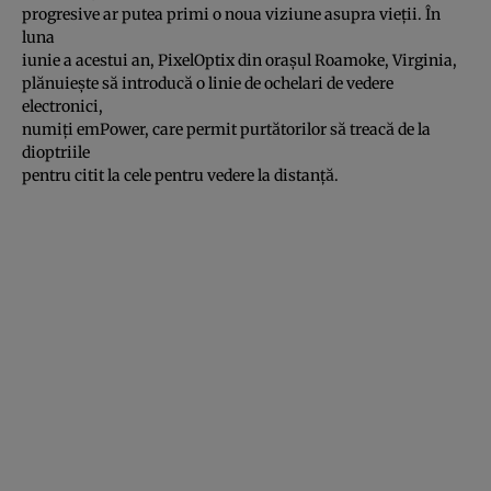
progresive ar putea primi o noua viziune asupra vieţii. În
luna
iunie a acestui an, PixelOptix din oraşul Roamoke, Virginia,
plănuieşte să introducă o linie de ochelari de vedere
electronici,
numiţi emPower, care permit purtătorilor să treacă de la
dioptriile
pentru citit la cele pentru vedere la distanţă.