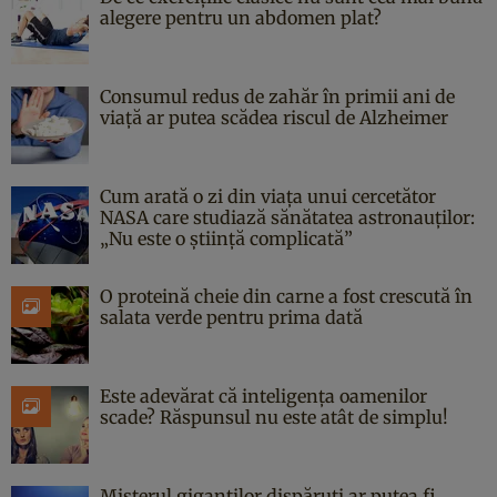
alegere pentru un abdomen plat?
Consumul redus de zahăr în primii ani de
viață ar putea scădea riscul de Alzheimer
Cum arată o zi din viața unui cercetător
NASA care studiază sănătatea astronauților:
„Nu este o știință complicată”
O proteină cheie din carne a fost crescută în
salata verde pentru prima dată
Este adevărat că inteligența oamenilor
scade? Răspunsul nu este atât de simplu!
Misterul giganților dispăruți ar putea fi