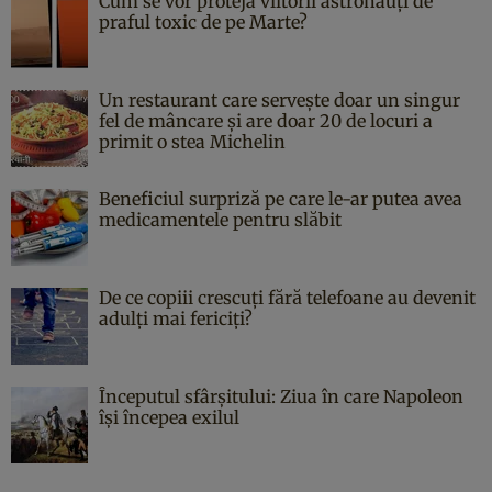
Cum se vor proteja viitorii astronauți de
praful toxic de pe Marte?
Un restaurant care servește doar un singur
fel de mâncare și are doar 20 de locuri a
primit o stea Michelin
Beneficiul surpriză pe care le-ar putea avea
medicamentele pentru slăbit
De ce copiii crescuți fără telefoane au devenit
adulți mai fericiți?
Începutul sfârşitului: Ziua în care Napoleon
îşi începea exilul