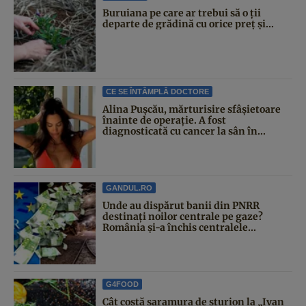
Buruiana pe care ar trebui să o ții
departe de grădină cu orice preț și...
CE SE ÎNTÂMPLĂ DOCTORE
Alina Pușcău, mărturisire sfâșietoare
înainte de operație. A fost
diagnosticată cu cancer la sân în...
GANDUL.RO
Unde au dispărut banii din PNRR
destinați noilor centrale pe gaze?
România și-a închis centralele...
G4FOOD
Cât costă saramura de sturion la „Ivan