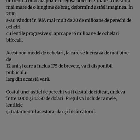
din lentila bifocală poate înceţoşa obiectele aflate la distanţă
mai mare de o lungime de braţ, deformînd astfel imaginea. În
2010,
s-au vândut în SUA mai mult de 20 de milioane de perechi de
ochelri
cu lentile progresive şi aproape 16 milioane de ochelari
bifocali.
Acest nou model de ochelari, la care se lucreaza de mai bine
de
12 ani şi care a inclus 175 de brevete, va fi disponibil
publicului
larg din această vară.
Costul unei astfel de perechi va fi destul de ridicat, undeva
între 1.000 şi 1.250 de dolari. Preţul va include ramele,
lentilele
şi tratamentul acestora, dar şi încărcătorul.