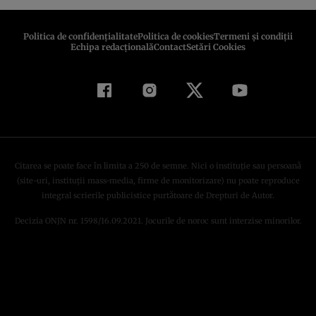
Politica de confidenţialitate
Politica de cookies
Termeni şi condiţii
Echipa redacțională
Contact
Setări Cookies
Citarea se poate face în limita a 250 de semne. Nici o instituţie sau persoană
(site-uri, instituţii mass-media, firme de monitorizare) nu poate reproduce
integral scrierile publicistice purtătoare de Drepturi de Autor.
Decizia ONJN nr. 1598/16.09.2021. Jocurile de noroc sunt interzise minorilor.