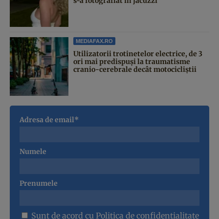
s-a fotografiat în jacuzzi
MEDIAFAX.RO
Utilizatorii trotinetelor electrice, de 3
ori mai predispuși la traumatisme
cranio-cerebrale decât motocicliștii
Adresa de email*
Numele
Prenumele
Sunt de acord cu
Politica de confidentialitate