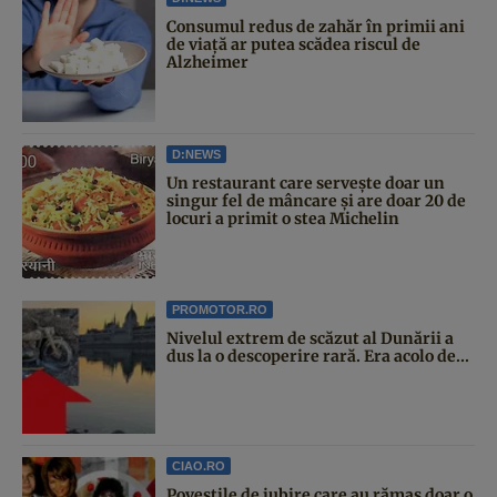
Consumul redus de zahăr în primii ani
de viață ar putea scădea riscul de
Alzheimer
D:NEWS
Un restaurant care servește doar un
singur fel de mâncare și are doar 20 de
locuri a primit o stea Michelin
PROMOTOR.RO
Nivelul extrem de scăzut al Dunării a
dus la o descoperire rară. Era acolo de...
CIAO.RO
Poveştile de iubire care au rămas doar o