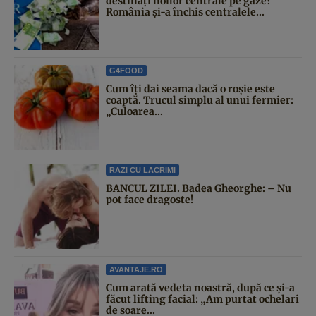
destinați noilor centrale pe gaze?
România și-a închis centralele...
G4FOOD
Cum îți dai seama dacă o roșie este
coaptă. Trucul simplu al unui fermier:
„Culoarea...
RAZI CU LACRIMI
BANCUL ZILEI. Badea Gheorghe: – Nu
pot face dragoste!
AVANTAJE.RO
Cum arată vedeta noastră, după ce și-a
făcut lifting facial: „Am purtat ochelari
de soare...