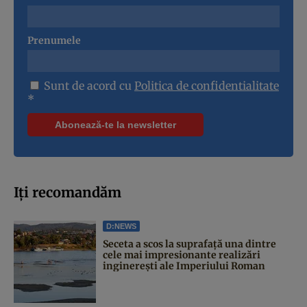
Prenumele
Sunt de acord cu
Politica de confidentialitate
*
Iți recomandăm
D:NEWS
Seceta a scos la suprafață una dintre
cele mai impresionante realizări
inginerești ale Imperiului Roman