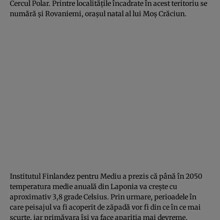
Cercul Polar. Printre localităţile încadrate în acest teritoriu se
numără şi Rovaniemi, oraşul natal al lui Moş Crăciun.
Institutul Finlandez pentru Mediu a prezis că până în 2050
temperatura medie anuală din Laponia va creşte cu
aproximativ 3,8 grade Celsius. Prin urmare, perioadele în
care peisajul va fi acoperit de zăpadă vor fi din ce în ce mai
scurte, iar primăvara îşi va face apariţia mai devreme,