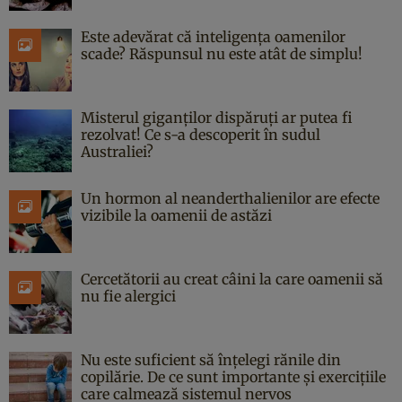
Este adevărat că inteligența oamenilor
scade? Răspunsul nu este atât de simplu!
Misterul giganților dispăruți ar putea fi
rezolvat! Ce s-a descoperit în sudul
Australiei?
Un hormon al neanderthalienilor are efecte
vizibile la oamenii de astăzi
Cercetătorii au creat câini la care oamenii să
nu fie alergici
Nu este suficient să înțelegi rănile din
copilărie. De ce sunt importante și exercițiile
care calmează sistemul nervos