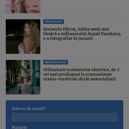
PROSPORT
Antonela Pătruț, iubita mult mai
tânără a milionarului Arpad Paszkany,
s-a fotografiat în jacuzzi
MEDIAFAX.RO
Utilizatorii trotinetelor electrice, de 3
ori mai predispuși la traumatisme
cranio-cerebrale decât motocicliștii
Adresa de email*
Numele