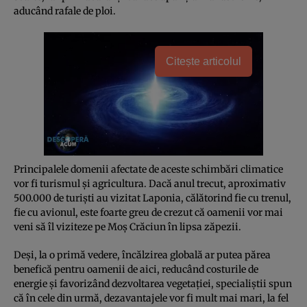
aducând rafale de ploi.
Citește articolul
Principalele domenii afectate de aceste schimbări climatice
vor fi turismul şi agricultura. Dacă anul trecut, aproximativ
500.000 de turişti au vizitat Laponia, călătorind fie cu trenul,
fie cu avionul, este foarte greu de crezut că oamenii vor mai
veni să îl viziteze pe Moş Crăciun în lipsa zăpezii.
Deşi, la o primă vedere, încălzirea globală ar putea părea
benefică pentru oamenii de aici, reducând costurile de
energie şi favorizând dezvoltarea vegetaţiei, specialiştii spun
că în cele din urmă, dezavantajele vor fi mult mai mari, la fel