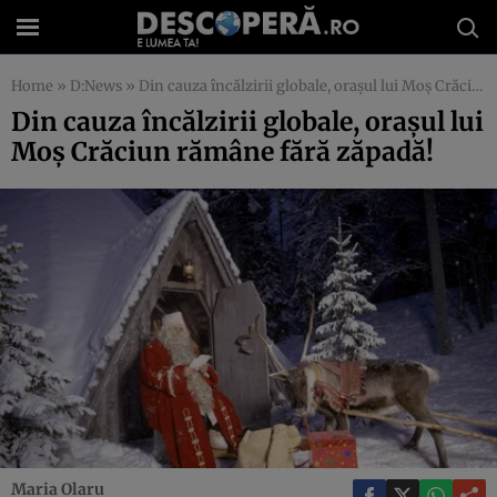
Home
»
D:News
»
Din cauza încălzirii globale, oraşul lui Moş Crăciun rămâne fără zăpadă!
Din cauza încălzirii globale, oraşul lui
Moş Crăciun rămâne fără zăpadă!
Maria Olaru