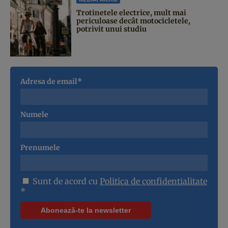
Trotinetele electrice, mult mai
periculoase decât motocicletele,
potrivit unui studiu
Adresa de email*
Numele
Prenumele
Sunt de acord cu
Politica de confidentialitate
*