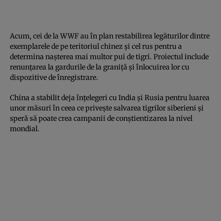
Acum, cei de la WWF au în plan restabilirea legăturilor dintre
exemplarele de pe teritoriul chinez şi cel rus pentru a
determina naşterea mai multor pui de tigri. Proiectul include
renunţarea la gardurile de la graniţă şi înlocuirea lor cu
dispozitive de înregistrare.
China a stabilit deja înţelegeri cu India şi Rusia pentru luarea
unor măsuri în ceea ce priveşte salvarea tigrilor siberieni şi
speră să poate crea campanii de conştientizarea la nivel
mondial.