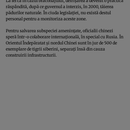
La fel ca în cazul braconajului, defrişarea a devenit o practică
răspândită, după ce guvernul a interzis, în 2000, tăierea
pădurilor naturale. În ciuda legislaţiei, nu există destul
personal pentru a monitoriza aceste zone.
Pentru salvarea subspeciei ameninţate, oficialii chinezi
speră într-o colaborare internaţională, în special cu Rusia. În
Orientul Îndepăratat şi nordul Chinei sunt în jur de 500 de
exemplare de tigrii siberini, separaţi însă din cauza
construirii infrastructurii.