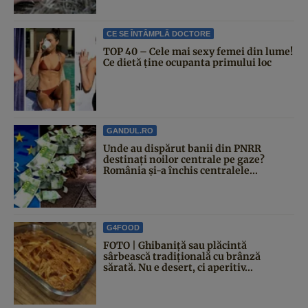
CE SE ÎNTÂMPLĂ DOCTORE
TOP 40 – Cele mai sexy femei din lume!
Ce dietă ține ocupanta primului loc
GANDUL.RO
Unde au dispărut banii din PNRR
destinați noilor centrale pe gaze?
România și-a închis centralele...
G4FOOD
FOTO | Ghibaniță sau plăcintă
sârbească tradițională cu brânză
sărată. Nu e desert, ci aperitiv...