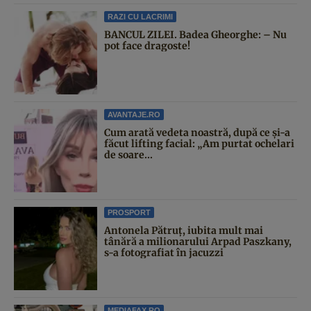
RAZI CU LACRIMI
BANCUL ZILEI. Badea Gheorghe: – Nu
pot face dragoste!
AVANTAJE.RO
Cum arată vedeta noastră, după ce și-a
făcut lifting facial: „Am purtat ochelari
de soare...
PROSPORT
Antonela Pătruț, iubita mult mai
tânără a milionarului Arpad Paszkany,
s-a fotografiat în jacuzzi
MEDIAFAX.RO