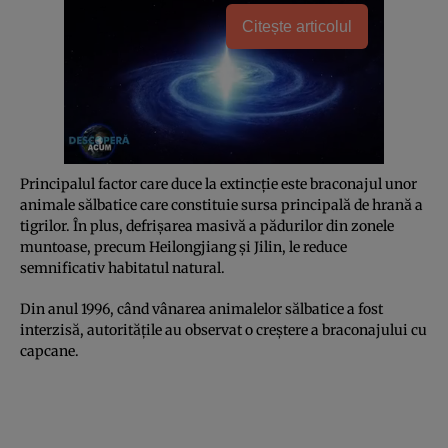
Citește articolul
Principalul factor care duce la extincţie este braconajul unor
animale sălbatice care constituie sursa principală de hrană a
tigrilor. În plus, defrişarea masivă a pădurilor din zonele
muntoase, precum Heilongjiang şi Jilin, le reduce
semnificativ habitatul natural.
Din anul 1996, când vânarea animalelor sălbatice a fost
interzisă, autorităţile au observat o creştere a braconajului cu
capcane.