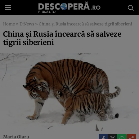
Home
»
D:News
»
China şi Rusia încearcă să salveze tigrii siberieni
China şi Rusia încearcă să salveze
tigrii siberieni
Maria Olaru