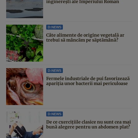
inginerești ale Imperiului Roman
D:NEWS
Câte alimente de origine vegetală ar
trebui să mâncăm pe săptămână?
D:NEWS
Fermele industriale de pui favorizează
apariția unor bacterii mai periculoase
D:NEWS
De ce cxercițiile clasice nu sunt cea mai
bună alegere pentru un abdomen plat?