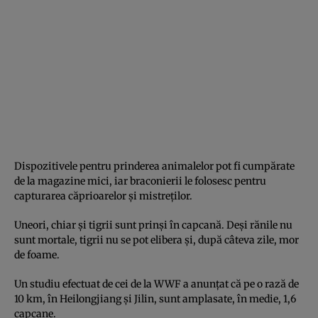
Dispozitivele pentru prinderea animalelor pot fi cumpărate
de la magazine mici, iar braconierii le folosesc pentru
capturarea căprioarelor şi mistreţilor.
Uneori, chiar şi tigrii sunt prinşi în capcană. Deşi rănile nu
sunt mortale, tigrii nu se pot elibera şi, după câteva zile, mor
de foame.
Un studiu efectuat de cei de la WWF a anunţat că pe o rază de
10 km, în Heilongjiang şi Jilin, sunt amplasate, în medie, 1,6
capcane.