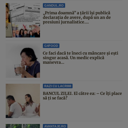
GANDUL.RO
„Prima doamnă” a țării își publică
declarația de avere, după un an de
presiuni jurnalistice....
G4FOOD
Ce faci dacă te îneci cu mâncare și ești
singur acasă. Un medic explică
manevra...
RAZI CU LACRIMI
BANCUL ZILEI. El către ea: – Ce îți place
să ți se facă?
AVANTAJE.RO