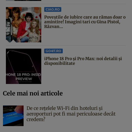
CIAO.RO
Poveştile de iubire care au rămas doar o
amintire! Imagini tari cu Gina Pistol,
Răzvan...
GO4IT.RO
iPhone 18 Pro și Pro Max: noi detalii și
disponibilitate
Cele mai noi articole
De ce rețelele Wi-Fi din hoteluri și
aeroporturi pot fi mai periculoase decât
credem?