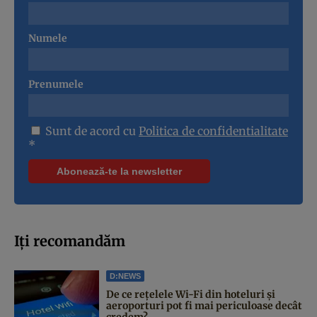
Numele
Prenumele
Sunt de acord cu
Politica de confidentialitate
*
Iți recomandăm
D:NEWS
De ce rețelele Wi-Fi din hoteluri și
aeroporturi pot fi mai periculoase decât
credem?