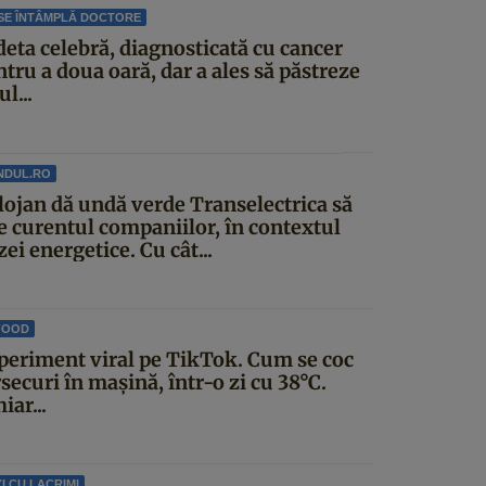
SE ÎNTÂMPLĂ DOCTORE
deta celebră, diagnosticată cu cancer
tru a doua oară, dar a ales să păstreze
ul...
NDUL.RO
lojan dă undă verde Transelectrica să
ie curentul companiilor, în contextul
zei energetice. Cu cât...
FOOD
periment viral pe TikTok. Cum se coc
securi în mașină, într-o zi cu 38°C.
iar...
I CU LACRIMI