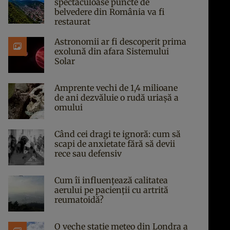
spectaculoase puncte de
belvedere din România va fi
restaurat
Astronomii ar fi descoperit prima
exolună din afara Sistemului
Solar
Amprente vechi de 1,4 milioane
de ani dezvăluie o rudă uriașă a
omului
Când cei dragi te ignoră: cum să
scapi de anxietate fără să devii
rece sau defensiv
Cum îi influențează calitatea
aerului pe pacienții cu artrită
reumatoidă?
O veche stație meteo din Londra a