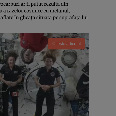
ocarburi ar fi putut rezulta din
au a razelor cosmice cu metanul,
flate în gheaţa situată pe suprafaţa lui
Citește articolul