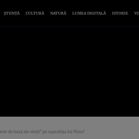
ȘTIINȚĂ
CULTURĂ
NATURĂ
LUMEA DIGITALĂ
ISTORIE
V
e de bază ale vieţii” pe suprafaţa lui Pluto!