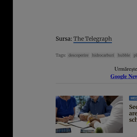
Sursa:
The Telegraph
Tags:
descoperire
hidrocarburi
hubble
p
Urmăreșt
Google Ne
MED
Se
are
sc