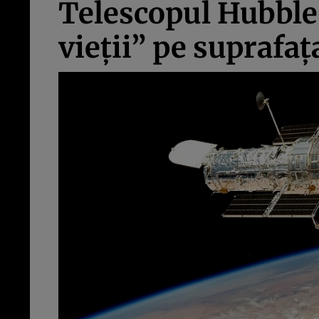
Telescopul Hubble 
vieţii” pe suprafaţa