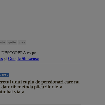
luto
spatiu
viata
e DESCOPERĂ.ro pe
ws
Google Showcase
și
IAFAX
cretul unui cuplu de pensionari care nu
 datorii: metoda plicurilor le-a
himbat viața