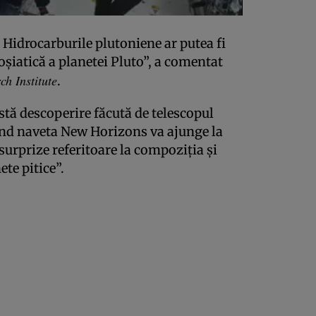
 Hidrocarburile plutoniene ar putea fi
şiatică a planetei Pluto”, a comentat
h Institute
.
stă descoperire făcută de telescopul
ând naveta New Horizons va ajunge la
 surprize referitoare la compoziţia şi
ete pitice”.