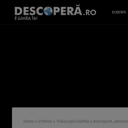
D:NEWS
Home
»
D:News
»
Telescopul Hubble a descoperit „elementel