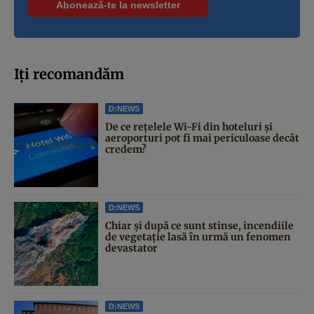
Iți recomandăm
D:NEWS
De ce rețelele Wi-Fi din hoteluri și
aeroporturi pot fi mai periculoase decât
credem?
D:NEWS
Chiar și după ce sunt stinse, incendiile
de vegetație lasă în urmă un fenomen
devastator
D:NEWS