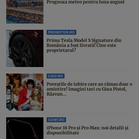
Prognoza meteo pentru luna august
PROMOTOR.RO
Prima Tesla Model S Signature din
România a fost livrată! Cine este
proprietarul?
CIAO.RO
Poveştile de iubire care au rămas doar o
amintire! Imagini tari cu Gina Pistol,
Răzvan...
GO4IT.RO
iPhone 18 Pro și Pro Max: noi detalii și
disponibilitate