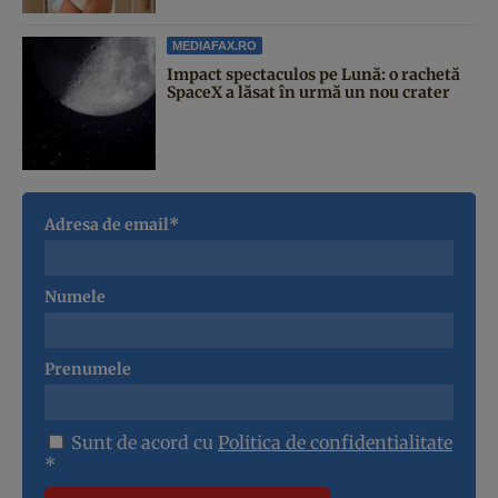
MEDIAFAX.RO
Impact spectaculos pe Lună: o rachetă
SpaceX a lăsat în urmă un nou crater
Adresa de email*
Numele
Prenumele
Sunt de acord cu
Politica de confidentialitate
*