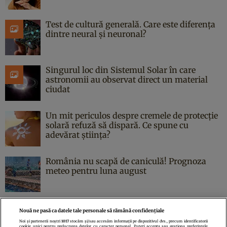
Test de cultură generală. Care este diferența
dintre neural și neuronal?
Singurul loc din Sistemul Solar în care
astronomii au observat direct un material
ciudat
Un mit periculos despre cremele de protecție
solară refuză să dispară. Ce spune cu
adevărat știința?
România nu scapă de caniculă! Prognoza
meteo pentru luna august
Nouă ne pasă ca datele tale personale să rămână confidențiale
Noi și partenerii noștri
1017
stocăm și/sau accesăm informații pe dispozitivul dvs., precum identificatorii
cookie unici pentru prelucrarea datelor cu caracter personal. Puteți accepta sau gestiona preferințele