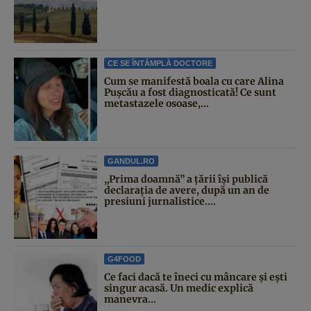
CE SE ÎNTÂMPLĂ DOCTORE
Cum se manifestă boala cu care Alina
Pușcău a fost diagnosticată! Ce sunt
metastazele osoase,...
GANDUL.RO
„Prima doamnă” a țării își publică
declarația de avere, după un an de
presiuni jurnalistice....
G4FOOD
Ce faci dacă te îneci cu mâncare și ești
singur acasă. Un medic explică
manevra...