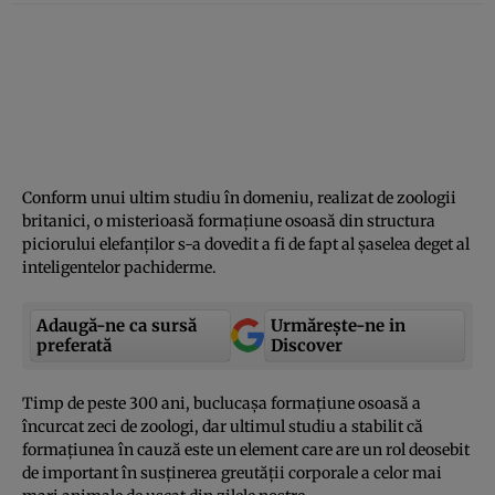
Conform unui ultim studiu în domeniu, realizat de zoologii
britanici, o misterioasă formaţiune osoasă din structura
piciorului elefanţilor s-a dovedit a fi de fapt al şaselea deget al
inteligentelor pachiderme.
Adaugă-ne ca sursă
Urmărește-ne in
preferată
Discover
Timp de peste 300 ani, buclucaşa formaţiune osoasă a
încurcat zeci de zoologi, dar ultimul studiu a stabilit că
formaţiunea în cauză este un element care are un rol deosebit
de important în susţinerea greutăţii corporale a celor mai