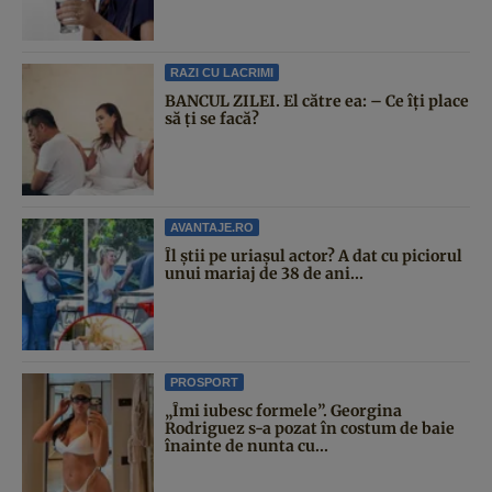
RAZI CU LACRIMI
BANCUL ZILEI. El către ea: – Ce îți place
să ți se facă?
AVANTAJE.RO
Îl știi pe uriașul actor? A dat cu piciorul
unui mariaj de 38 de ani...
PROSPORT
„Îmi iubesc formele”. Georgina
Rodriguez s-a pozat în costum de baie
înainte de nunta cu...