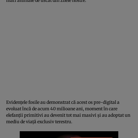
mari animale de uscat din zilele nostre.
Evidenţele fosile au demonstrat că acest os pre-digital a
evoluat încă de acum 40 milioane ani, moment în care
elefanţii primitivi au devenit tot mai masivi şi au adoptat un
mediu de viaţă exclusiv terestru.