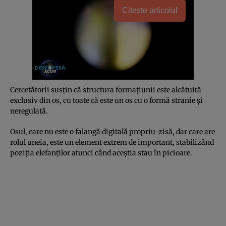
Citește articolul
Cercetătorii susţin că structura formaţiunii este alcătuită
exclusiv din os, cu toate că este un os cu o formă stranie şi
neregulată.
Osul, care nu este o falangă digitală propriu-zisă, dar care are
rolul uneia, este un element extrem de important, stabilizând
poziţia elefanţilor atunci când aceştia stau în picioare.