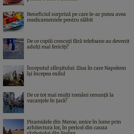
Beneficiul surpriză pe care le-ar putea avea
medicamentele pentru slăbit
De ce copiii crescuți fără telefoane au devenit
adulți mai fericiți?
Începutul sfârşitului: Ziua în care Napoleon
îşi începea exilul
De ce tot mai mulți români renunță la
vacanțele în țară?
Piramidele din Meroe, unice în lume prin
arhitectura lor, în pericol din cauza
războiului din Sudan