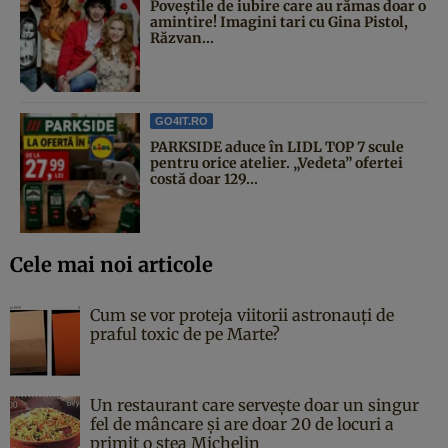
Poveştile de iubire care au rămas doar o
amintire! Imagini tari cu Gina Pistol,
Răzvan...
GO4IT.RO
PARKSIDE aduce în LIDL TOP 7 scule
pentru orice atelier. „Vedeta” ofertei
costă doar 129...
Cele mai noi articole
Cum se vor proteja viitorii astronauți de
praful toxic de pe Marte?
Un restaurant care servește doar un singur
fel de mâncare și are doar 20 de locuri a
primit o stea Michelin