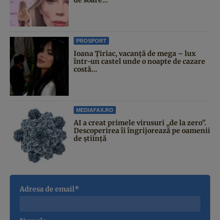
PROSPORT
Ioana Țiriac, vacanță de mega – lux
într-un castel unde o noapte de cazare
costă...
MEDIAFAX.RO
AI a creat primele virusuri „de la zero”.
Descoperirea îi îngrijorează pe oamenii
de știință
Adresa de email*