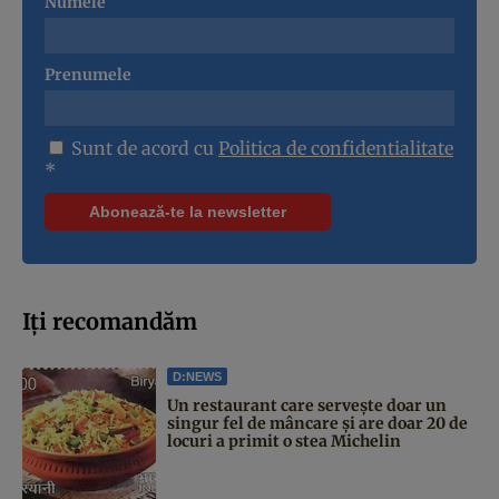
Numele
Prenumele
Sunt de acord cu
Politica de confidentialitate
*
Iți recomandăm
D:NEWS
Un restaurant care servește doar un
singur fel de mâncare și are doar 20 de
locuri a primit o stea Michelin