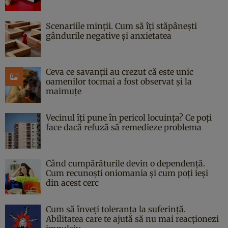
Scenariile minții. Cum să îți stăpânești
gândurile negative și anxietatea
Ceva ce savanții au crezut că este unic
oamenilor tocmai a fost observat și la
maimuțe
Vecinul îți pune în pericol locuința? Ce poți
face dacă refuză să remedieze problema
Când cumpărăturile devin o dependență.
Cum recunoști oniomania și cum poți ieși
din acest cerc
Cum să înveți toleranța la suferință.
Abilitatea care te ajută să nu mai reacționezi