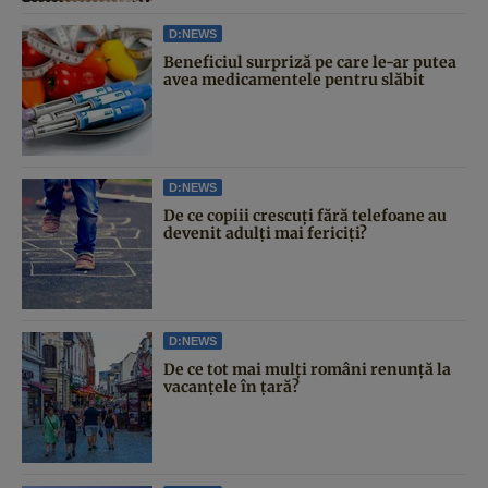
D:NEWS
Beneficiul surpriză pe care le-ar putea
avea medicamentele pentru slăbit
D:NEWS
De ce copiii crescuți fără telefoane au
devenit adulți mai fericiți?
D:NEWS
De ce tot mai mulți români renunță la
vacanțele în țară?