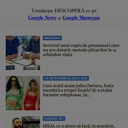
Urmărește DESCOPERĂ.ro pe
Google News
Google Showcase
și
MEDIAFAX
Secretul unui cuplu de pensionari care
nu are datorii: metoda plicurilor le-a
schimbat viața
CE SE ÎNTÂMPLĂ DOCTORE
Cum arată acum Julia Chelaru, fosta
membră a trupei Exotic! Și-a etalat
formele voluptoase, la...
GANDUL.RO
IREAL ce a ajuns să facă, la pușcărie,