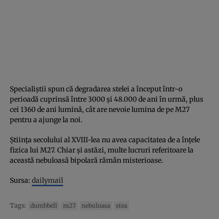
Specialiştii spun că degradarea stelei a început într-o
perioadă cuprinsă între 3000 şi 48.000 de ani în urmă, plus
cei 1360 de ani lumină, cât are nevoie lumina de pe M27
pentru a ajunge la noi.
Ştiinţa secolului al XVIII-lea nu avea capacitatea de a înţele
fizica lui M27. Chiar şi astăzi, multe lucruri referitoare la
această nebuloasă bipolară rămân misterioase.
Sursa:
dailymail
Tags:
dumbbell
m27
nebuloasa
stea