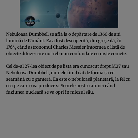
Nebuloasa Dumbbell se află la o depărtare de 1360 de ani
lumină de Pământ. Ea a fost descoperită, din greşeală, în
1764, când astronomul Charles Messier întocmea o listă de
obiecte difuze care nu trebuiau confundate cu nişte comete.
Cel de-al 27-lea obiect de pe lista era cunoscut drept M27 sau
Nebuloasa Dumbbell, numele fiind dat de forma sa ce
seamănă cu o ganteră. Ea este o nebuloasă planetară, la fel cu
cea pe care o va produce şi Soarele nostru atunci când
fuziunea nucleară se va opri în miezul său.