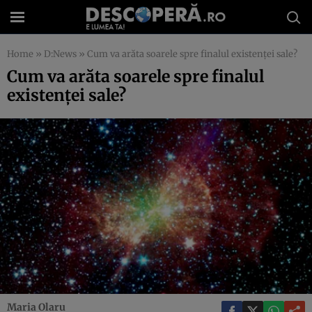
Home
»
D:News
»
Cum va arăta soarele spre finalul existenţei sale?
Cum va arăta soarele spre finalul
existenţei sale?
Maria Olaru