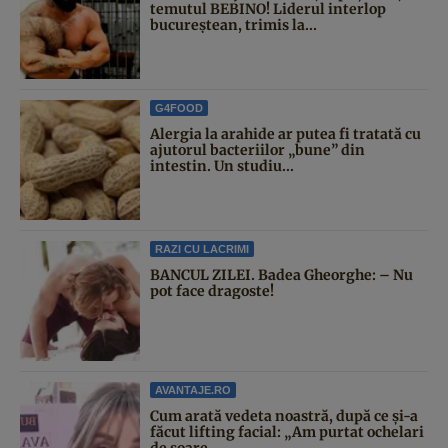
temutul BEBINO! Liderul interlop
bucureștean, trimis la...
G4FOOD
Alergia la arahide ar putea fi tratată cu
ajutorul bacteriilor „bune” din
intestin. Un studiu...
RAZI CU LACRIMI
BANCUL ZILEI. Badea Gheorghe: – Nu
pot face dragoste!
AVANTAJE.RO
Cum arată vedeta noastră, după ce și-a
făcut lifting facial: „Am purtat ochelari
de soare...