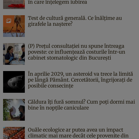
în care înțelegem iubirea
Test de cultură generală. Ce înălțime au
girafele la naștere?
(P) Prețul consultației nu spune întreaga
poveste: ce influențează costurile într-un
cabinet stomatologic din București
În aprilie 2029, un asteroid va trece la limită
pe lângă Pământ. Cercetătorii, îngrijorați de
posibile consecințe
Căldura îți fură somnul? Cum poți dormi mai
bine în nopțile caniculare
Ouăle ecologice ar putea avea un impact
climatic mai mare decât cele provenite din