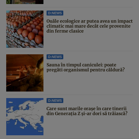
D:NEWS
Ouăle ecologice ar putea avea un impact
climatic mai mare decât cele provenite
din ferme clasice
D:NEWS
Sauna în timpul caniculei: poate
pregăti organismul pentru căldură?
D:NEWS
Care sunt marile orașe în care tinerii
din Generația Z și-ar dori să trăiască?