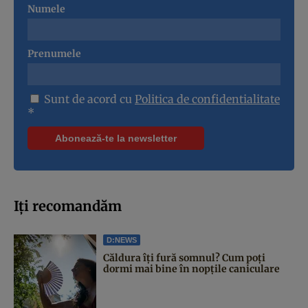
Numele
Prenumele
Sunt de acord cu
Politica de confidentialitate
*
Iți recomandăm
D:NEWS
Căldura îți fură somnul? Cum poți
dormi mai bine în nopțile caniculare