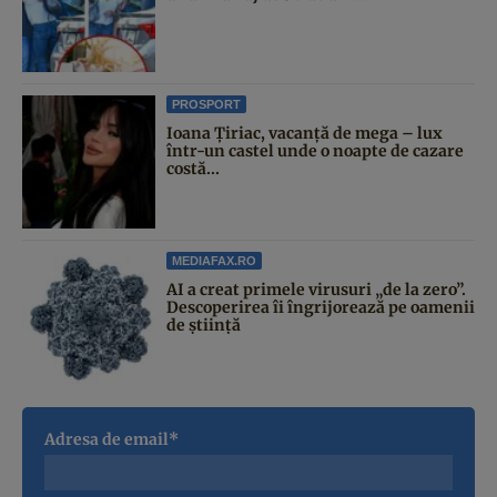
PROSPORT
Ioana Țiriac, vacanță de mega – lux
într-un castel unde o noapte de cazare
costă...
MEDIAFAX.RO
AI a creat primele virusuri „de la zero”.
Descoperirea îi îngrijorează pe oamenii
de știință
Adresa de email*