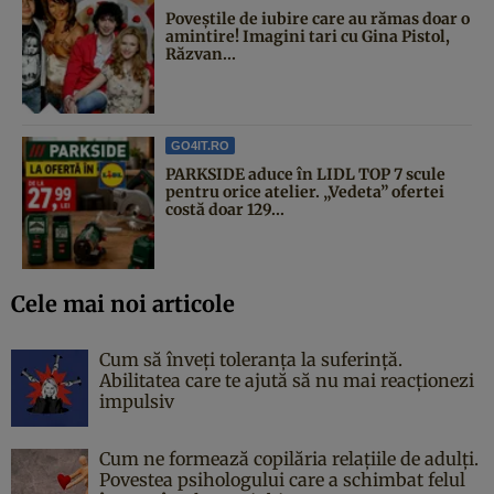
Poveştile de iubire care au rămas doar o
amintire! Imagini tari cu Gina Pistol,
Răzvan...
GO4IT.RO
PARKSIDE aduce în LIDL TOP 7 scule
pentru orice atelier. „Vedeta” ofertei
costă doar 129...
Cele mai noi articole
Cum să înveți toleranța la suferință.
Abilitatea care te ajută să nu mai reacționezi
impulsiv
Cum ne formează copilăria relațiile de adulți.
Povestea psihologului care a schimbat felul