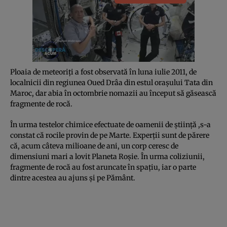
Ploaia de meteoriţi a fost observată în luna iulie 2011, de
localnicii din regiunea Oued Drâa din estul oraşului Tata din
Maroc, dar abia în octombrie nomazii au început să găsească
fragmente de rocă.
În urma testelor chimice efectuate de oamenii de ştiinţă ,s-a
constat că rocile provin de pe Marte. Experţii sunt de părere
că, acum câteva milioane de ani, un corp ceresc de
dimensiuni mari a lovit Planeta Roşie. În urma coliziunii,
fragmente de rocă au fost aruncate în spaţiu, iar o parte
dintre acestea au ajuns şi pe Pământ.