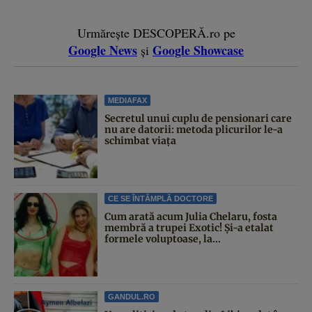
Urmărește DESCOPERĂ.ro pe
Google News
Google Showcase
și
MEDIAFAX
Secretul unui cuplu de pensionari care
nu are datorii: metoda plicurilor le-a
schimbat viața
CE SE ÎNTÂMPLĂ DOCTORE
Cum arată acum Julia Chelaru, fosta
membră a trupei Exotic! Și-a etalat
formele voluptoase, la...
GANDUL.RO