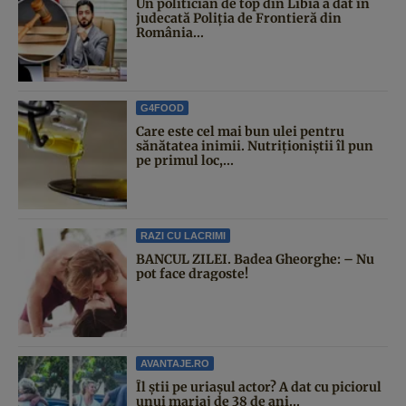
Un politician de top din Libia a dat în
judecată Poliția de Frontieră din
România...
G4FOOD
Care este cel mai bun ulei pentru
sănătatea inimii. Nutriționiștii îl pun
pe primul loc,...
RAZI CU LACRIMI
BANCUL ZILEI. Badea Gheorghe: – Nu
pot face dragoste!
AVANTAJE.RO
Îl știi pe uriașul actor? A dat cu piciorul
unui mariaj de 38 de ani...