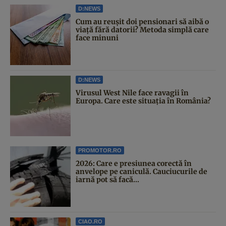
D:NEWS
Cum au reușit doi pensionari să aibă o
viață fără datorii? Metoda simplă care
face minuni
D:NEWS
Virusul West Nile face ravagii în
Europa. Care este situația în România?
PROMOTOR.RO
2026: Care e presiunea corectă în
anvelope pe caniculă. Cauciucurile de
iarnă pot să facă...
CIAO.RO