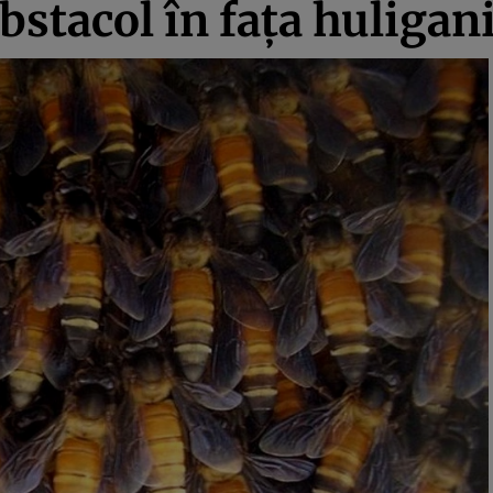
bstacol în faţa huligan