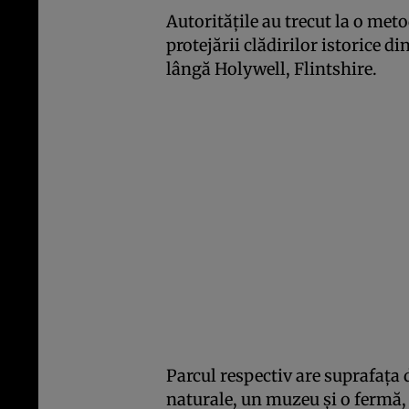
Autorităţile au trecut la o met
protejării clădirilor istorice d
lângă Holywell, Flintshire.
Parcul respectiv are suprafaţa 
naturale, un muzeu şi o fermă, 