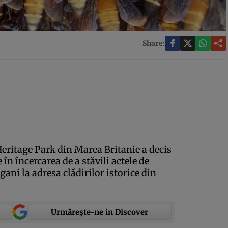
Share:
eritage Park din Marea Britanie a decis
n încercarea de a stăvili actele de
ani la adresa clădirilor istorice din
Urmărește-ne in Discover