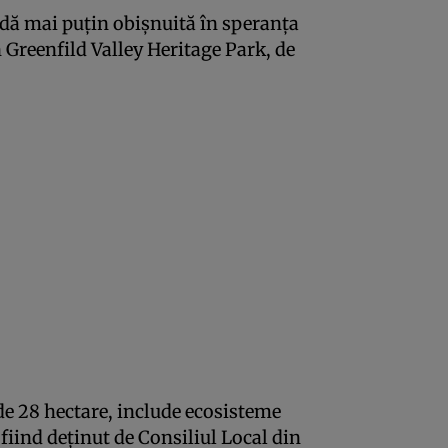
odă mai puţin obişnuită în speranţa
in Greenfild Valley Heritage Park, de
de 28 hectare, include ecosisteme
fiind deţinut de Consiliul Local din