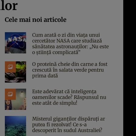
ilor
Cele mai noi articole
Cum arată o zi din viața unui
cercetător NASA care studiază
sănătatea astronauților: „Nu este
o știință complicată”
O proteină cheie din carne a fost
crescută în salata verde pentru
prima dată
Este adevărat că inteligența
oamenilor scade? Răspunsul nu
este atât de simplu!
Misterul giganților dispăruți ar
putea fi rezolvat! Ce s-a
descoperit în sudul Australiei?