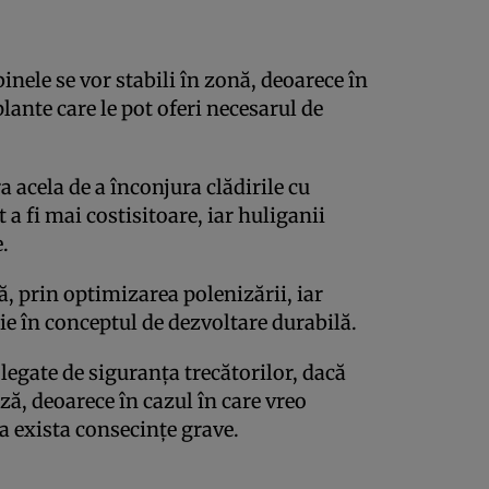
inele se vor stabili în zonă, deoarece în
ante care le pot oferi necesarul de
ra acela de a înconjura clădirile cu
a fi mai costisitoare, iar huliganii
.
lă, prin optimizarea polenizării, iar
rie în conceptul de dezvoltare durabilă.
 legate de siguranţa trecătorilor, dacă
ază, deoarece în cazul în care vreo
ea exista consecinţe grave.