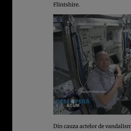
Flintshire.
Din cauza actelor de vandalism 