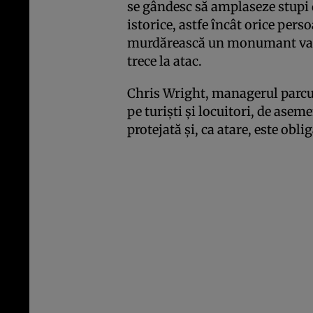
se gândesc să amplaseze stupi d
istorice, astfe încât orice pers
murdărească un monumant va der
trece la atac.
Chris Wright, managerul parculu
pe turişti şi locuitori, de asem
protejată şi, ca atare, este ob