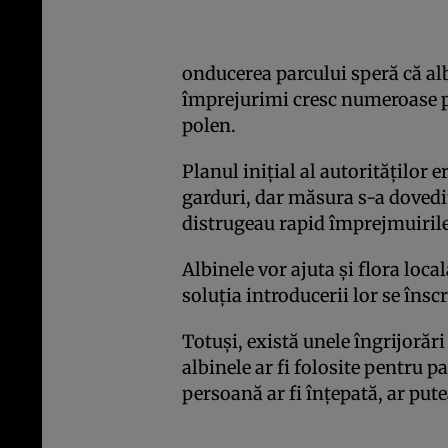
onducerea parcului speră că alb
împrejurimi cresc numeroase pl
polen.
Planul iniţial al autorităţilor e
garduri, dar măsura s-a dovedit 
distrugeau rapid împrejmuirile
Albinele vor ajuta şi flora loca
soluţia introducerii lor se însc
Totuşi, există unele îngrijorări
albinele ar fi folosite pentru p
persoană ar fi înţepată, ar put