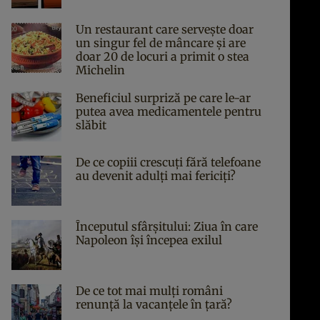
Un restaurant care servește doar
un singur fel de mâncare și are
doar 20 de locuri a primit o stea
Michelin
Beneficiul surpriză pe care le-ar
putea avea medicamentele pentru
slăbit
De ce copiii crescuți fără telefoane
au devenit adulți mai fericiți?
Începutul sfârşitului: Ziua în care
Napoleon îşi începea exilul
De ce tot mai mulți români
renunță la vacanțele în țară?