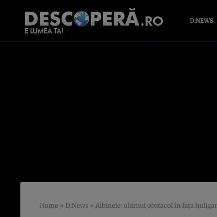
D:NEWS
Home
»
D:News
»
Albinele: ultimul obstacol în faţa huliga