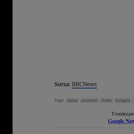
Sursa:
BBCNews
Tags:
albine
autoritati
cladiri
huligani
Urmăreșt
Google Ne