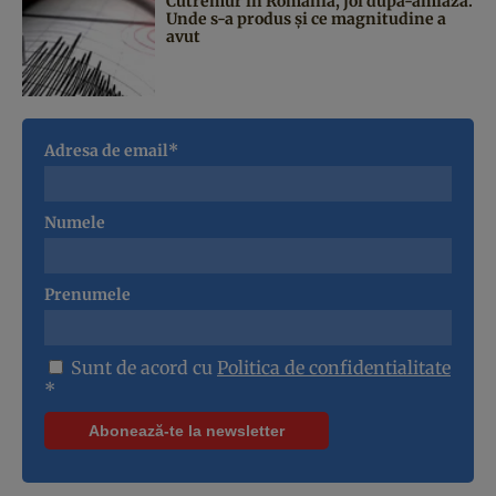
Cutremur în România, joi după-amiază.
Unde s-a produs și ce magnitudine a
avut
Adresa de email*
Numele
Prenumele
Sunt de acord cu
Politica de confidentialitate
*