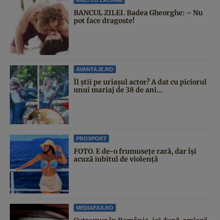
BANCUL ZILEI. Badea Gheorghe: – Nu
pot face dragoste!
AVANTAJE.RO
Îl știi pe uriașul actor? A dat cu piciorul
unui mariaj de 38 de ani...
PROSPORT
FOTO. E de-o frumusețe rară, dar își
acuză iubitul de violență
MEDIAFAX.RO