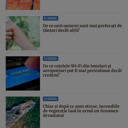
D:NEWS
De ce unii oameni sunt mai preferați de
țânțari decât alții?
D:NEWS
De ce rețelele Wi-Fi din hoteluri și
aeroporturi pot fi mai periculoase decât
credem?
D:NEWS
Chiar și după ce sunt stinse, incendiile
de vegetație lasă în urmă un fenomen
devastator