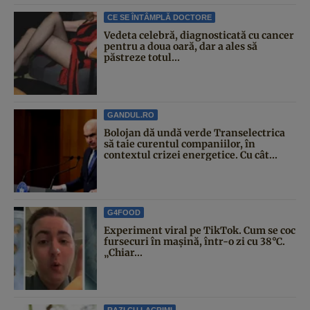
CE SE ÎNTÂMPLĂ DOCTORE
Vedeta celebră, diagnosticată cu cancer
pentru a doua oară, dar a ales să
păstreze totul...
GANDUL.RO
Bolojan dă undă verde Transelectrica
să taie curentul companiilor, în
contextul crizei energetice. Cu cât...
G4FOOD
Experiment viral pe TikTok. Cum se coc
fursecuri în mașină, într-o zi cu 38°C.
„Chiar...
RAZI CU LACRIMI