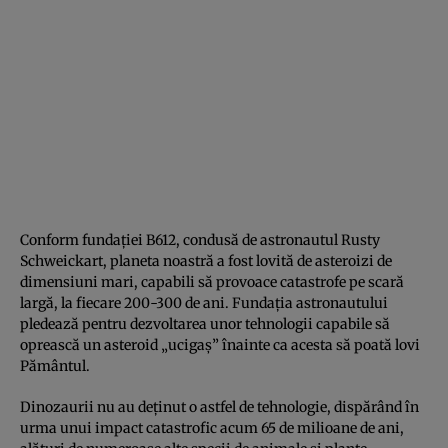
Conform fundaţiei B612, condusă de astronautul Rusty
Schweickart, planeta noastră a fost lovită de asteroizi de
dimensiuni mari, capabili să provoace catastrofe pe scară
largă, la fiecare 200-300 de ani. Fundaţia astronautului
pledează pentru dezvoltarea unor tehnologii capabile să
oprească un asteroid „ucigaş” înainte ca acesta să poată lovi
Pământul.
Dinozaurii nu au deţinut o astfel de tehnologie, dispărând în
urma unui impact catastrofic acum 65 de milioane de ani,