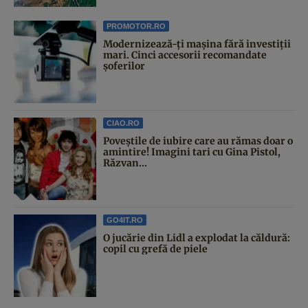
PROMOTOR.RO
Modernizează-ți mașina fără investiții
mari. Cinci accesorii recomandate
șoferilor
CIAO.RO
Poveştile de iubire care au rămas doar o
amintire! Imagini tari cu Gina Pistol,
Răzvan...
GO4IT.RO
O jucărie din Lidl a explodat la căldură:
copil cu grefă de piele