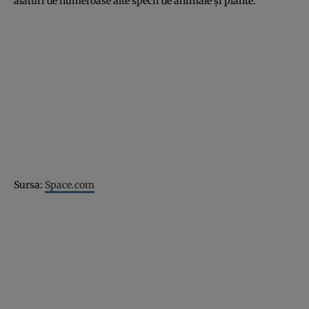
alături de numeroase alte specii de animale şi plante.
Sursa:
Space.com