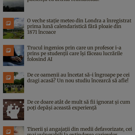
O veche stație meteo din Londra a înregistrat
prima lună calendaristică fără ploaie din
1871 încoace
Trucul ingenios prin care un profesor i-a
prins pe studenții care își făceau lucrările
folosind AI
De ce oamenii au încetat să-i îngroape pe cei
dragi acasă? Un nou studiu încearcă să afle!
De ce doare atât de mult să fii ignorat și cum
poți depăși această experiență
Tinerii și angajații din medii defavorizate, cei
mai vulnerabili la extinderea carierelor