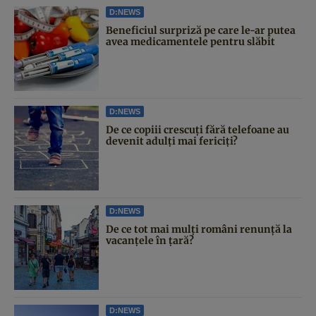
D:NEWS
Beneficiul surpriză pe care le-ar putea
avea medicamentele pentru slăbit
D:NEWS
De ce copiii crescuți fără telefoane au
devenit adulți mai fericiți?
D:NEWS
De ce tot mai mulți români renunță la
vacanțele în țară?
D:NEWS