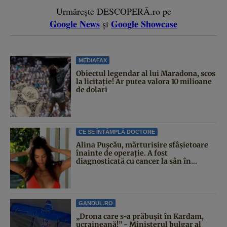
Urmărește DESCOPERĂ.ro pe
Google News
Google Showcase
și
MEDIAFAX
Obiectul legendar al lui Maradona, scos
la licitație! Ar putea valora 10 milioane
de dolari
CE SE ÎNTÂMPLĂ DOCTORE
Alina Pușcău, mărturisire sfâșietoare
înainte de operație. A fost
diagnosticată cu cancer la sân în...
GANDUL.RO
„Drona care s-a prăbușit în Kardam,
ucraineană!” - Ministerul bulgar al