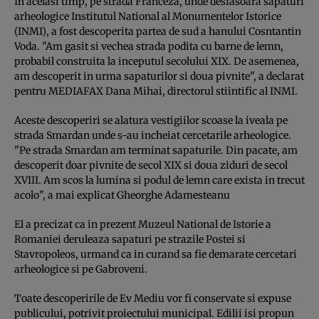
In acelasi timp, pe strada Franceza, unde desfasoara sapaturi
arheologice Institutul National al Monumentelor Istorice
(INMI), a fost descoperita partea de sud a hanului Cosntantin
Voda. "Am gasit si vechea strada podita cu barne de lemn,
probabil construita la inceputul secolului XIX. De asemenea,
am descoperit in urma sapaturilor si doua pivnite", a declarat
pentru MEDIAFAX Dana Mihai, directorul stiintific al INMI.
Aceste descoperiri se alatura vestigiilor scoase la iveala pe
strada Smardan unde s-au incheiat cercetarile arheologice.
"Pe strada Smardan am terminat sapaturile. Din pacate, am
descoperit doar pivnite de secol XIX si doua ziduri de secol
XVIII. Am scos la lumina si podul de lemn care exista in trecut
acolo", a mai explicat Gheorghe Adamesteanu
El a precizat ca in prezent Muzeul National de Istorie a
Romaniei deruleaza sapaturi pe strazile Postei si
Stavropoleos, urmand ca in curand sa fie demarate cercetari
arheologice si pe Gabroveni.
Toate descoperirile de Ev Mediu vor fi conservate si expuse
publicului, potrivit proiectului municipal. Edilii isi propun