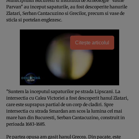
Municipiului Bucuresti si Institutul de Arheologie "Vasile
Parvan" au inceput sapaturile, au fost descoperite hanurile
Zlatari, Serban Cantacuzino si Grecilor, precum si vase de
sticla si portelan englezesc.
Citește articolul
"Suntem la inceputul sapaturilor pe strada Lipscani. La
intersectia cu Calea Victoriei a fost descoperit hanul Zlatari,
care este suprapus partial de un corp de cladiri. Spre
intersectia cu strada Smardan am scos la lumina cel mai
mare han din Bucuresti, Serban Cantacuzino, construit in
perioada 1683-1685.
Pe partea opusa am gasit hanul Grecea. Din pacate, este