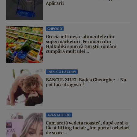
Apărării
G4FOOD
Grecia ieftinește alimentele din
supermarketuri. Fermierii din
Halkidiki spun că turiștii români
cumpără mult ulei...
RAZI CU LACRIMI
BANCUL ZILEI. Badea Gheorghe: – Nu
pot face dragoste!
AVANTAJE.RO
Cum arată vedeta noastră, după ce și-a
făcut lifting facial: „Am purtat ochelari
de soare...