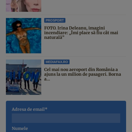
PROSPORT
FOTO. Irina Deleanu, imagini
incendiare: „Îmi place să fiu cât mai
naturală”
MEDIAFAX.RO
Cel mai nou aeroport din România a
ajuns la un milion de pasageri. Borna
a...
Adresa de email*
Numele