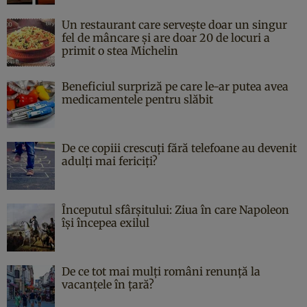
Un restaurant care servește doar un singur
fel de mâncare și are doar 20 de locuri a
primit o stea Michelin
Beneficiul surpriză pe care le-ar putea avea
medicamentele pentru slăbit
De ce copiii crescuți fără telefoane au devenit
adulți mai fericiți?
Începutul sfârşitului: Ziua în care Napoleon
îşi începea exilul
De ce tot mai mulți români renunță la
vacanțele în țară?