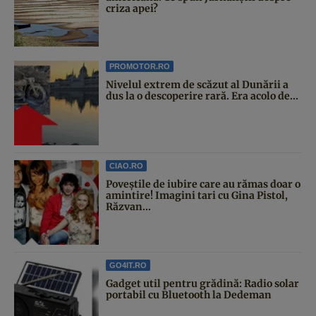
criza apei?
PROMOTOR.RO
Nivelul extrem de scăzut al Dunării a
dus la o descoperire rară. Era acolo de...
CIAO.RO
Poveştile de iubire care au rămas doar o
amintire! Imagini tari cu Gina Pistol,
Răzvan...
GO4IT.RO
Gadget util pentru grădină: Radio solar
portabil cu Bluetooth la Dedeman