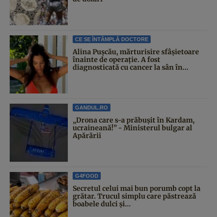
CE SE ÎNTÂMPLĂ DOCTORE
Alina Pușcău, mărturisire sfâșietoare
înainte de operație. A fost
diagnosticată cu cancer la sân în...
GANDUL.RO
„Drona care s-a prăbușit în Kardam,
ucraineană!” - Ministerul bulgar al
Apărării
G4FOOD
Secretul celui mai bun porumb copt la
grătar. Trucul simplu care păstrează
boabele dulci și...