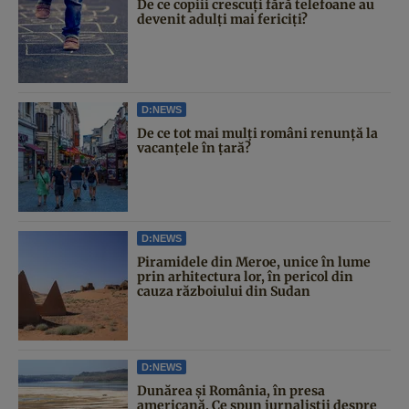
De ce copiii crescuți fără telefoane au
devenit adulți mai fericiți?
D:NEWS
De ce tot mai mulți români renunță la
vacanțele în țară?
D:NEWS
Piramidele din Meroe, unice în lume
prin arhitectura lor, în pericol din
cauza războiului din Sudan
D:NEWS
Dunărea și România, în presa
americană. Ce spun jurnaliștii despre