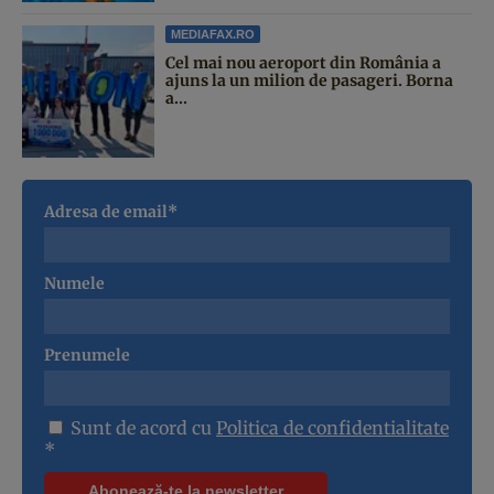
MEDIAFAX.RO
Cel mai nou aeroport din România a
ajuns la un milion de pasageri. Borna
a...
Adresa de email*
Numele
Prenumele
Sunt de acord cu
Politica de confidentialitate
*