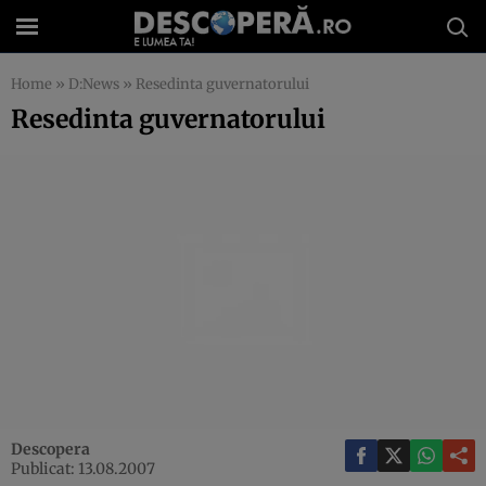
Home
»
D:News
»
Resedinta guvernatorului
Resedinta guvernatorului
Descopera
Publicat: 13.08.2007