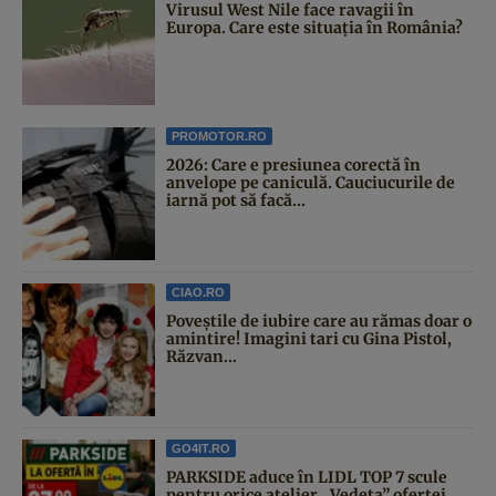
Virusul West Nile face ravagii în
Europa. Care este situația în România?
PROMOTOR.RO
2026: Care e presiunea corectă în
anvelope pe caniculă. Cauciucurile de
iarnă pot să facă...
CIAO.RO
Poveştile de iubire care au rămas doar o
amintire! Imagini tari cu Gina Pistol,
Răzvan...
GO4IT.RO
PARKSIDE aduce în LIDL TOP 7 scule
pentru orice atelier. „Vedeta” ofertei