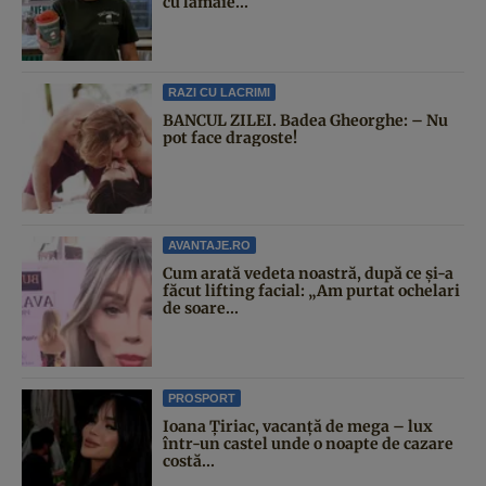
cu lămâie...
RAZI CU LACRIMI
BANCUL ZILEI. Badea Gheorghe: – Nu
pot face dragoste!
AVANTAJE.RO
Cum arată vedeta noastră, după ce și-a
făcut lifting facial: „Am purtat ochelari
de soare...
PROSPORT
Ioana Țiriac, vacanță de mega – lux
într-un castel unde o noapte de cazare
costă...