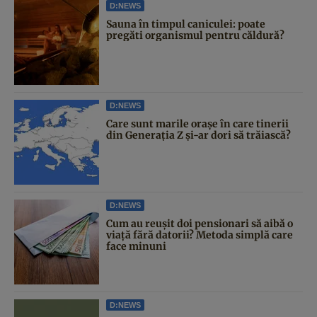
D:NEWS
Sauna în timpul caniculei: poate
pregăti organismul pentru căldură?
D:NEWS
Care sunt marile orașe în care tinerii
din Generația Z și-ar dori să trăiască?
D:NEWS
Cum au reușit doi pensionari să aibă o
viață fără datorii? Metoda simplă care
face minuni
D:NEWS