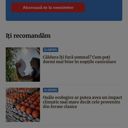
Iți recomandăm
D:NEWS
Căldura îți fură somnul? Cum poți
dormi mai bine în nopțile caniculare
D:NEWS
Ouăle ecologice ar putea avea un impact
climatic mai mare decât cele provenite
din ferme clasice