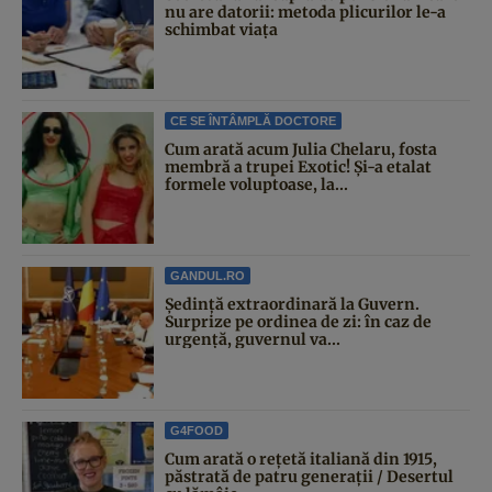
nu are datorii: metoda plicurilor le-a
schimbat viața
CE SE ÎNTÂMPLĂ DOCTORE
Cum arată acum Julia Chelaru, fosta
membră a trupei Exotic! Și-a etalat
formele voluptoase, la...
GANDUL.RO
Şedinţă extraordinară la Guvern.
Surprize pe ordinea de zi: în caz de
urgență, guvernul va...
G4FOOD
Cum arată o rețetă italiană din 1915,
păstrată de patru generații / Desertul