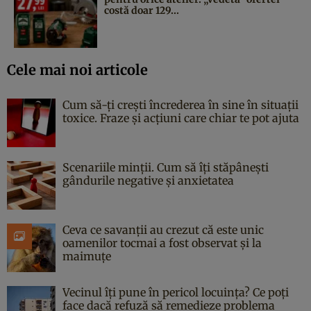
costă doar 129...
Cele mai noi articole
Cum să-ți crești încrederea în sine în situații
toxice. Fraze și acțiuni care chiar te pot ajuta
Scenariile minții. Cum să îți stăpânești
gândurile negative și anxietatea
Ceva ce savanții au crezut că este unic
oamenilor tocmai a fost observat și la
maimuțe
Vecinul îți pune în pericol locuința? Ce poți
face dacă refuză să remedieze problema