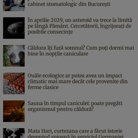
cabinet stomatologic din București
În aprilie 2029, un asteroid va trece la limită
pe lângă Pământ. Cercetătorii, îngrijorați de
posibile consecințe
Căldura îți fură somnul? Cum poți dormi mai
bine în nopțile caniculare
Ouăle ecologice ar putea avea un impact
climatic mai mare decât cele provenite din
ferme clasice
Sauna în timpul caniculei: poate pregăti
organismul pentru căldură?
Mata Hari, curtezana care a făcut istorie
devenind spioană în serviciul Germaniei