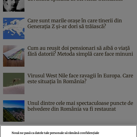
Care sunt marile orașe în care tinerii din
Generația Z și-ar dori să trăiască?
Cum au reușit doi pensionari să aibă o viață
fără datorii? Metoda simplă care face minuni
Virusul West Nile face ravagii în Europa. Care
este situația în România?
Unul dintre cele mai spectaculoase puncte de
belvedere din România va fi restaurat
Nouă ne pasă ca datele tale personale să rămână confidențiale