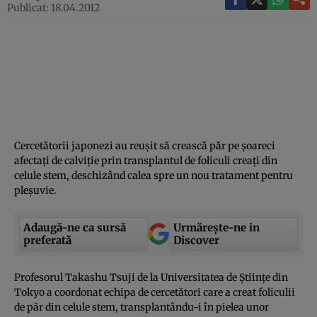
Publicat: 18.04.2012
Cercetătorii japonezi au reuşit să crească păr pe şoareci
afectaţi de calviţie prin transplantul de foliculi creaţi din
celule stem, deschizând calea spre un nou tratament pentru
pleşuvie.
Adaugă-ne ca sursă
Urmărește-ne in
preferată
Discover
Profesorul Takashu Tsuji de la Universitatea de Ştiinţe din
Tokyo a coordonat echipa de cercetători care a creat foliculii
de păr din celule stem, transplantându-i în pielea unor