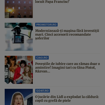
locuit Papa Francisc?
PROMOTOR.RO
Modernizează-ți mașina fără investiții
mari. Cinci accesorii recomandate
șoferilor
CIAO.RO
Poveştile de iubire care au rămas doar o
amintire! Imagini tari cu Gina Pistol,
Răzvan...
GO4IT.RO
O jucărie din Lidl a explodat la căldură:
copil cu grefă de piele