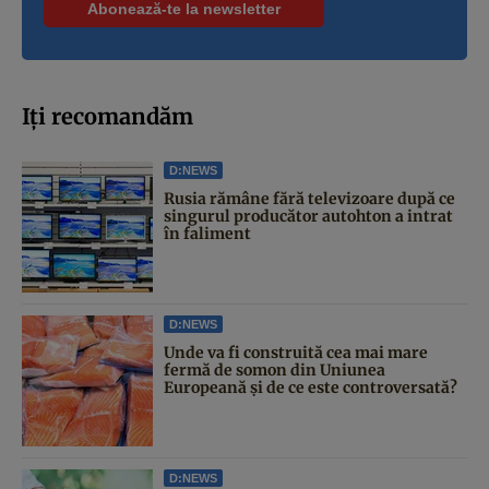
Iți recomandăm
D:NEWS
Rusia rămâne fără televizoare după ce
singurul producător autohton a intrat
în faliment
D:NEWS
Unde va fi construită cea mai mare
fermă de somon din Uniunea
Europeană și de ce este controversată?
D:NEWS