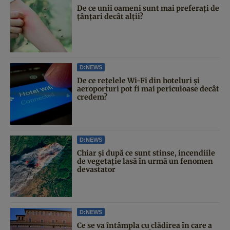
De ce unii oameni sunt mai preferați de
țânțari decât alții?
D:NEWS
De ce rețelele Wi-Fi din hoteluri și
aeroporturi pot fi mai periculoase decât
credem?
D:NEWS
Chiar și după ce sunt stinse, incendiile
de vegetație lasă în urmă un fenomen
devastator
D:NEWS
Ce se va întâmpla cu clădirea în care a