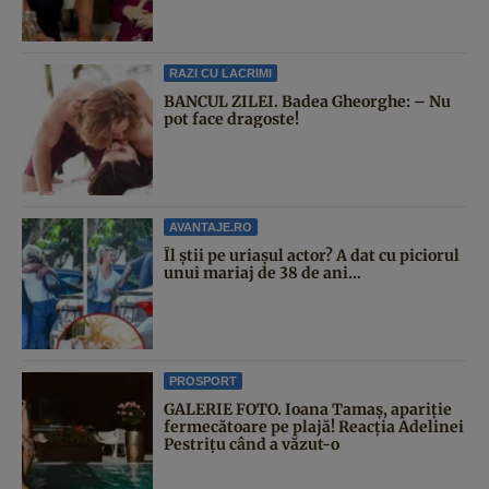
RAZI CU LACRIMI
BANCUL ZILEI. Badea Gheorghe: – Nu
pot face dragoste!
AVANTAJE.RO
Îl știi pe uriașul actor? A dat cu piciorul
unui mariaj de 38 de ani...
PROSPORT
GALERIE FOTO. Ioana Tamaş, apariție
fermecătoare pe plajă! Reacția Adelinei
Pestrițu când a văzut-o