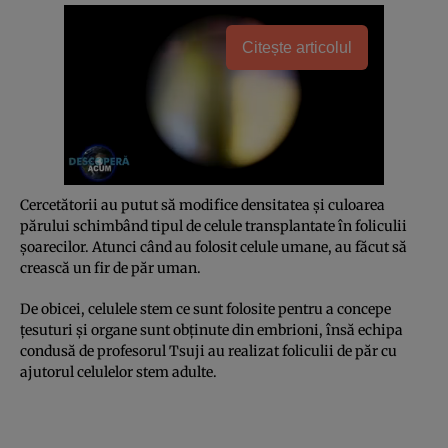
Citește articolul
Cercetătorii au putut să modifice densitatea şi culoarea
părului schimbând tipul de celule transplantate în foliculii
şoarecilor. Atunci când au folosit celule umane, au făcut să
crească un fir de păr uman.
De obicei, celulele stem ce sunt folosite pentru a concepe
ţesuturi şi organe sunt obţinute din embrioni, însă echipa
condusă de profesorul Tsuji au realizat foliculii de păr cu
ajutorul celulelor stem adulte.