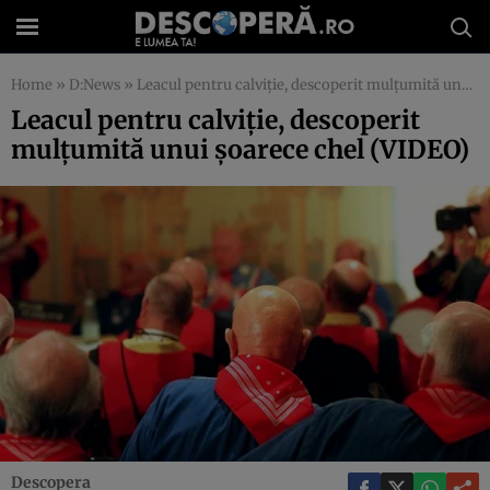
Home
»
D:News
»
Leacul pentru calviţie, descoperit mulţumită unui şoarece chel (VIDEO)
Leacul pentru calviţie, descoperit
mulţumită unui şoarece chel (VIDEO)
Descopera