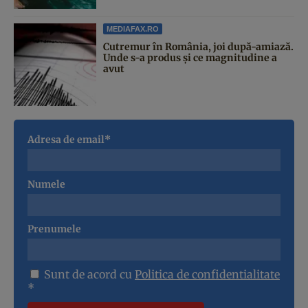
MEDIAFAX.RO
Cutremur în România, joi după-amiază.
Unde s-a produs și ce magnitudine a
avut
Adresa de email*
Numele
Prenumele
Sunt de acord cu
Politica de confidentialitate
*