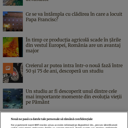
Ce se va întâmpla cu clădirea în care a locuit
Papa Francisc?
În timp ce producția agricolă scade în țările
din vestul Europei, România are un avantaj
major
Creierul ar putea intra într-o nouă fază între
50 și 75 de ani, descoperă un studiu
Un studiu ar fi descoperit unul dintre cele
mai importante momente din evoluția vieții
pe Pământ
Nouă ne pasă ca datele tale personale să rămână confidențiale
Noi și partenerii noștri
1017
stocăm și/sau accesăm informații pe dispozitivul dvs., precum identificatorii
cookie unici pentru prelucrarea datelor cu caracter personal. Puteți accepta sau gestiona preferințele