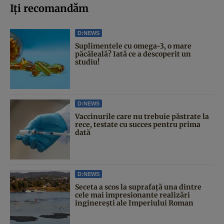
Iți recomandăm
D:NEWS
Suplimentele cu omega-3, o mare
păcăleală? Iată ce a descoperit un
studiu!
D:NEWS
Vaccinurile care nu trebuie păstrate la
rece, testate cu succes pentru prima
dată
D:NEWS
Seceta a scos la suprafață una dintre
cele mai impresionante realizări
inginerești ale Imperiului Roman