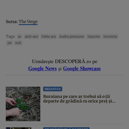
Sursa:
The Verge
Tags:
ac
anti-ace
fobie ace
inalta presiune
injectie
inventie
jet
mit
Urmărește DESCOPERĂ.ro pe
Google News
Google Showcase
și
MEDIAFAX
Buruiana pe care ar trebui să o ții
departe de grădină cu orice preț și...