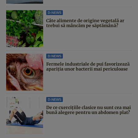
D:NEWS
Câte alimente de origine vegetală ar
trebui să mâncăm pe săptămână?
D:NEWS
Fermele industriale de pui favorizează
apariția unor bacterii mai periculoase
D:NEWS
De ce cxercițiile clasice nu sunt cea mai
bună alegere pentru un abdomen plat?