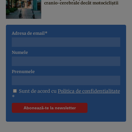
cranio-cerebrale decât motocicliștii
Adresa de email*
Numele
Prenumele
Sunt de acord cu
Politica de confidentialitate
*