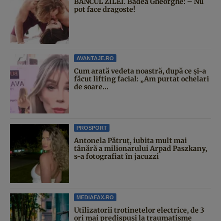
BANCUL ZILEI. Badea Gheorghe: – Nu
pot face dragoste!
AVANTAJE.RO
Cum arată vedeta noastră, după ce și-a
făcut lifting facial: „Am purtat ochelari
de soare...
PROSPORT
Antonela Pătruț, iubita mult mai
tânără a milionarului Arpad Paszkany,
s-a fotografiat în jacuzzi
MEDIAFAX.RO
Utilizatorii trotinetelor electrice, de 3
ori mai predispuși la traumatisme