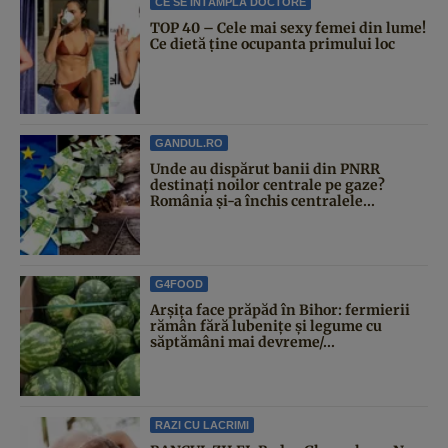
CE SE ÎNTÂMPLĂ DOCTORE
TOP 40 – Cele mai sexy femei din lume!
Ce dietă ține ocupanta primului loc
GANDUL.RO
Unde au dispărut banii din PNRR
destinați noilor centrale pe gaze?
România și-a închis centralele...
G4FOOD
Arșița face prăpăd în Bihor: fermierii
rămân fără lubenițe și legume cu
săptămâni mai devreme/...
RAZI CU LACRIMI