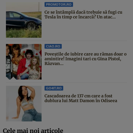
PROMOTOR.RO
Ce se întâmplă dacă trebuie să fugi cu
Tesla în timp ce încarcă? Un atac...
CIAO.RO
Poveştile de iubire care au rămas doar o
amintire! Imagini tari cu Gina Pistol,
Răzvan...
GO4IT.RO
Cascadoarea de 137 cm care a fost
dublura lui Matt Damon în Odiseea
Cele mai noi articole