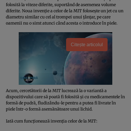
folosită la viteze diferite, suportând de asemenea volume
diferite. Noua invenţie a celor de la MIT foloseşte un jet cu un
diametru similar cu cel al trompei unui ţânţar, pe care
oamenii nu o simt atunci când acesta o introduce în piele.
Citește articolul
Acum, cercetătorii de la MIT lucrează la o variantă a
dispozitivului care să poată fi folosită şi cu medicamentele în
formă de pudră, fludizându-le pentru a putea fi livrate în
piele într-o formă asemănătoare unui lichid.
Iată cum funcţionează invenţia celor de la MIT: