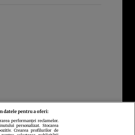
m datele pentru a oferi:
urarea performanței reclamelor.
inutului personalizat. Stocarea
zitiv. Crearea profilurilor de
 pentru selectarea publicității