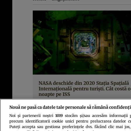
NASA deschide din 2020 Staţia Spaţială
Internaţională pentru turişti. Cât costă o
noapte pe ISS
Nouă ne pasă ca datele tale personale să rămână confidenți
Noi și partenerii noștri
1019
stocăm și/sau accesăm informații pe
precum identificatorii cookie unici pentru prelucrarea datelor c
Puteți accepta sau gestiona preferințele dvs. făcând clic mai jos,