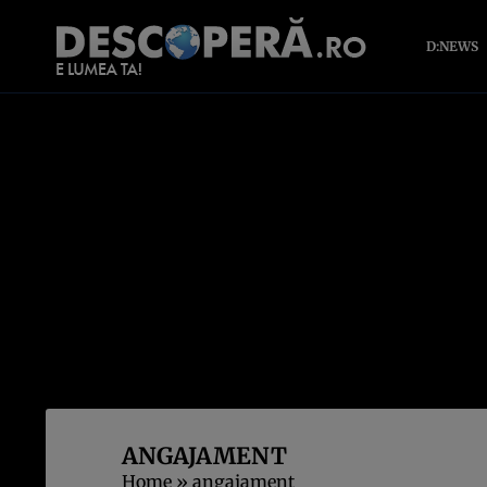
D:NEWS
ANGAJAMENT
Home
»
angajament