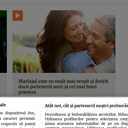
Mariajul este cu mult mai reuşit şi fericit
dacă partenerii sunt şi cei mai buni
prieteni
ale
Atât noi, cât și partenerii noștri prelucră
 dispozitivul dvs.,
Dezvoltarea și îmbunătățirea serviciilor. Măs
u caracter personal.
Utilizarea profilurilor pentru selectarea conț
și/sau accesarea informațiilor de pe un dispo
 respectiv vă puteți
conținut personalizat. Utilizarea profilurilor