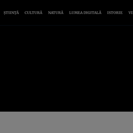
ȘTIINȚĂ
CULTURĂ
NATURĂ
LUMEA DIGITALĂ
ISTORIE
V