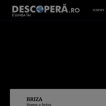
D:NEWS
BRIZA
Home
»
briza