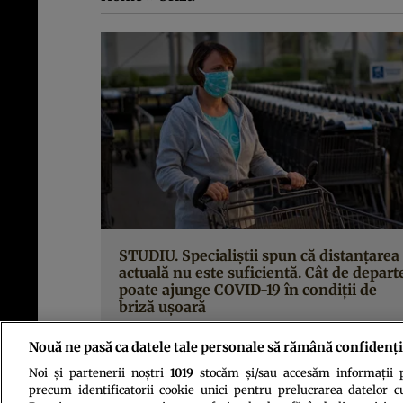
STUDIU. Specialiștii spun că distanțarea
actuală nu este suficientă. Cât de depart
poate ajunge COVID-19 în condiții de
briză ușoară
Nouă ne pasă ca datele tale personale să rămână confidenți
Noi și partenerii noștri
1019
stocăm și/sau accesăm informații pe
precum identificatorii cookie unici pentru prelucrarea datelor c