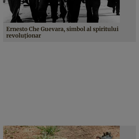
Ernesto Che Guevara, simbol al spiritului
revoluționar