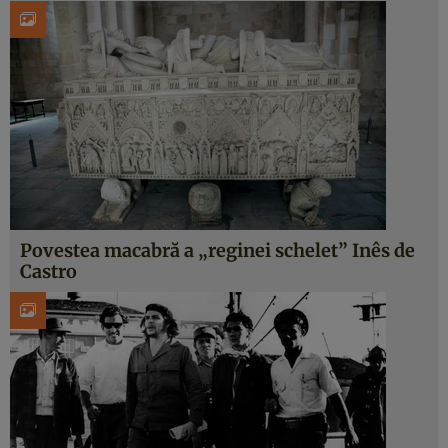
Povestea macabră a „reginei schelet” Inês de
Castro