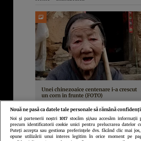
Unei chinezoaice centenare i-a crescut
un corn in frunte (FOTO)
Nouă ne pasă ca datele tale personale să rămână confidenți
Noi și partenerii noștri
1017
stocăm și/sau accesăm informații pe
precum identificatorii cookie unici pentru prelucrarea datelor c
Puteți accepta sau gestiona preferințele dvs. făcând clic mai jos,
opune utilizării unui interes legitim în orice moment pe pag