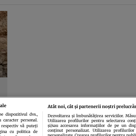
ale
Atât noi, cât și partenerii noștri prelucră
 dispozitivul dvs.,
Dezvoltarea și îmbunătățirea serviciilor. Măs
u caracter personal.
Utilizarea profilurilor pentru selectarea conț
și/sau accesarea informațiilor de pe un dispo
 respectiv vă puteți
conținut personalizat. Utilizarea profilurilor
ina cu politica de
personalizate. Crearea profilurilor pentru publ