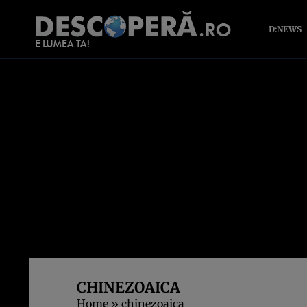
D:NEWS
CHINEZOAICA
Home
»
chinezoaica