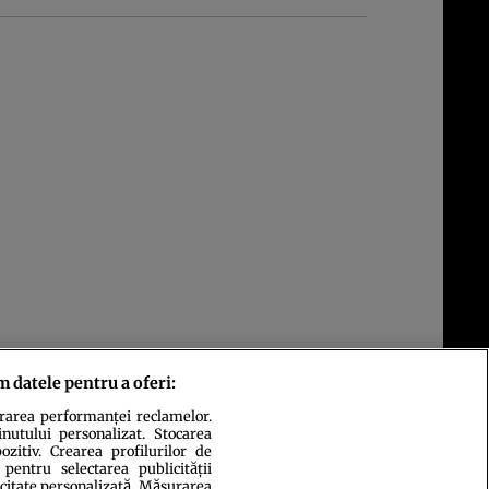
m datele pentru a oferi:
urarea performanței reclamelor.
inutului personalizat. Stocarea
zitiv. Crearea profilurilor de
 pentru selectarea publicității
icitate personalizată. Măsurarea