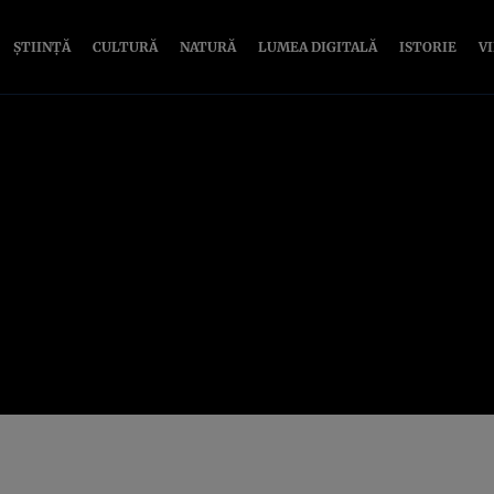
ȘTIINȚĂ
CULTURĂ
NATURĂ
LUMEA DIGITALĂ
ISTORIE
V