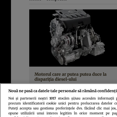
Motorul care ar putea putea duce la
dispariţia diesel-ului
Nouă ne pasă ca datele tale personale să rămână confidenți
Noi și partenerii noștri
1017
stocăm și/sau accesăm informații pe
precum identificatorii cookie unici pentru prelucrarea datelor c
Puteți accepta sau gestiona preferințele dvs. făcând clic mai jos,
opune utilizării unui interes legitim în orice moment pe pag