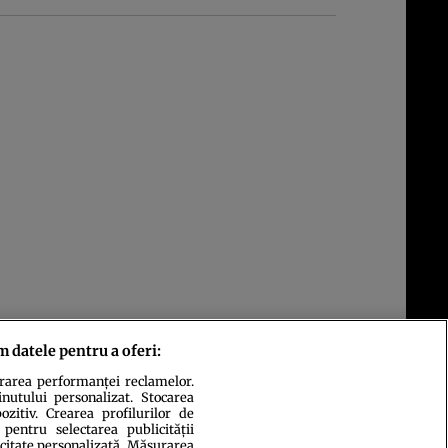
m datele pentru a oferi:
urarea performanței reclamelor.
inutului personalizat. Stocarea
zitiv. Crearea profilurilor de
 pentru selectarea publicității
icitate personalizată. Măsurarea