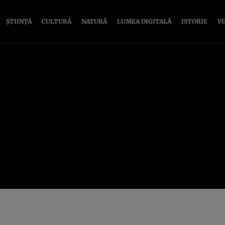
ȘTIINȚĂ
CULTURĂ
NATURĂ
LUMEA DIGITALĂ
ISTORIE
V