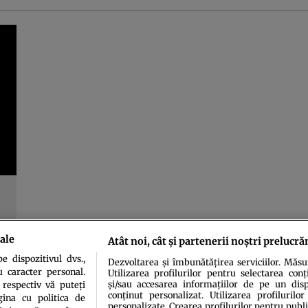
ale
Atât noi, cât și partenerii noștri prelucră
 dispozitivul dvs.,
Dezvoltarea și îmbunătățirea serviciilor. Măs
u caracter personal.
Utilizarea profilurilor pentru selectarea conț
și/sau accesarea informațiilor de pe un dispo
 respectiv vă puteți
conținut personalizat. Utilizarea profilurilor
ina cu politica de
personalizate. Crearea profilurilor pentru publ