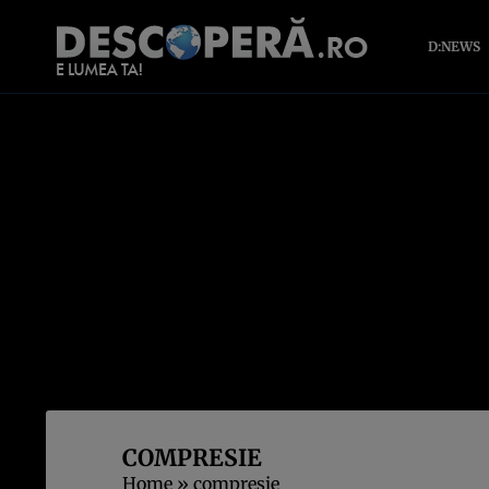
D:NEWS
COMPRESIE
Home
»
compresie