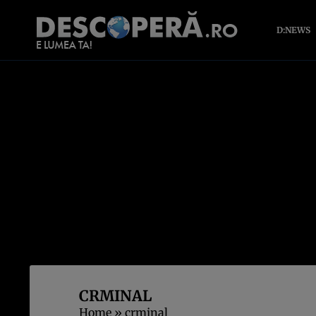
D:NEWS
CRMINAL
Home
»
crminal