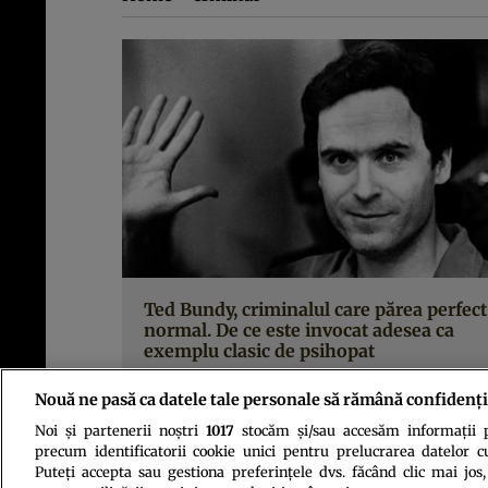
Ted Bundy, criminalul care părea perfect
normal. De ce este invocat adesea ca
exemplu clasic de psihopat
Nouă ne pasă ca datele tale personale să rămână confidenți
Noi și partenerii noștri
1017
stocăm și/sau accesăm informații pe
precum identificatorii cookie unici pentru prelucrarea datelor c
Puteți accepta sau gestiona preferințele dvs. făcând clic mai jos,