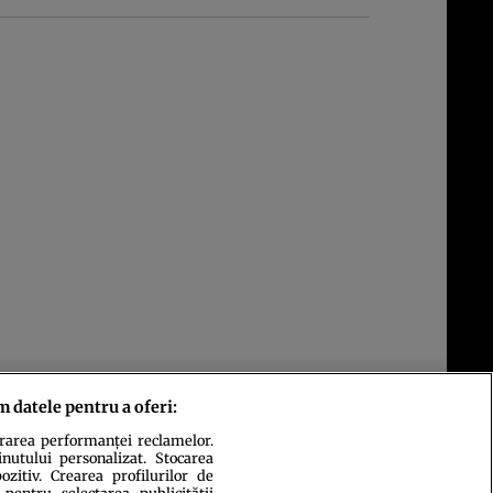
m datele pentru a oferi:
urarea performanței reclamelor.
inutului personalizat. Stocarea
zitiv. Crearea profilurilor de
 pentru selectarea publicității