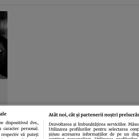
ale
Atât noi, cât și partenerii noștri prelucră
 dispozitivul dvs.,
Dezvoltarea și îmbunătățirea serviciilor. Măs
u caracter personal.
Utilizarea profilurilor pentru selectarea conț
și/sau accesarea informațiilor de pe un dispo
 respectiv vă puteți
conținut personalizat. Utilizarea profilurilor