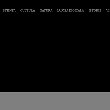
ȘTIINȚĂ
CULTURĂ
NATURĂ
LUMEA DIGITALĂ
ISTORIE
V