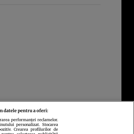
m datele pentru a oferi:
urarea performanței reclamelor.
inutului personalizat. Stocarea
zitiv. Crearea profilurilor de
 pentru selectarea publicității