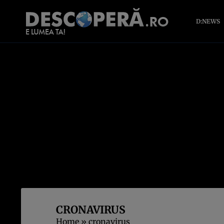
D:NEWS
CRONAVIRUS
Home
»
cronavirus