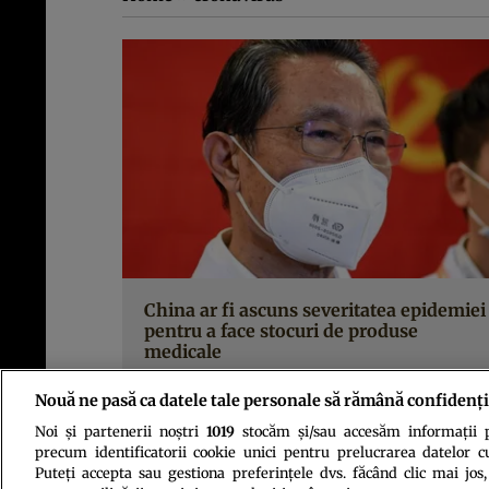
China ar fi ascuns severitatea epidemiei
pentru a face stocuri de produse
medicale
Nouă ne pasă ca datele tale personale să rămână confidenți
Noi și partenerii noștri
1019
stocăm și/sau accesăm informații pe
precum identificatorii cookie unici pentru prelucrarea datelor c
Puteți accepta sau gestiona preferințele dvs. făcând clic mai jos,