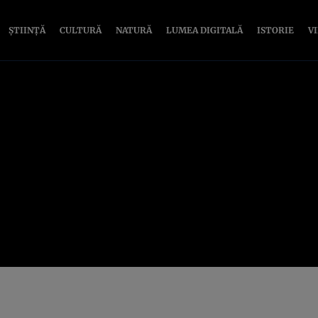
ȘTIINȚĂ
CULTURĂ
NATURĂ
LUMEA DIGITALĂ
ISTORIE
V