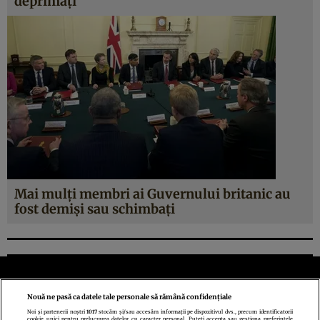
deprimați”
Mai mulți membri ai Guvernului britanic au
fost demiși sau schimbați
Nouă ne pasă ca datele tale personale să rămână confidențiale
Noi și partenerii noștri
1017
stocăm și/sau accesăm informații pe dispozitivul dvs., precum identificatorii
cookie unici pentru prelucrarea datelor cu caracter personal. Puteți accepta sau gestiona preferințele