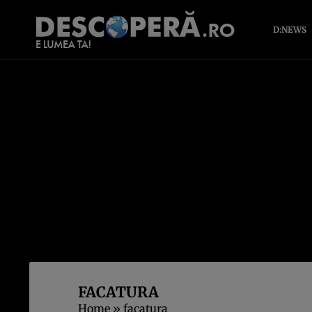
D:NEWS
FACATURA
Home
»
facatura