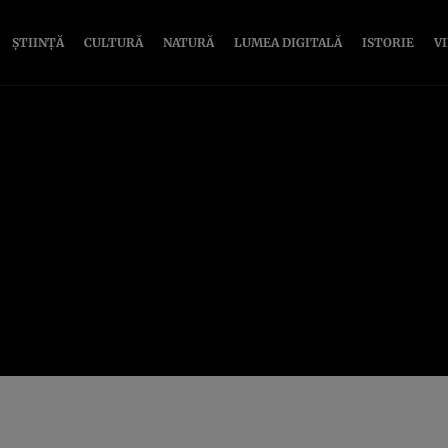
ȘTIINȚĂ
CULTURĂ
NATURĂ
LUMEA DIGITALĂ
ISTORIE
V