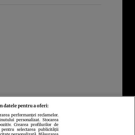
m datele pentru a oferi:
urarea performanței reclamelor.
inutului personalizat. Stocarea
zitiv. Crearea profilurilor de
 pentru selectarea publicității
icitate personalizată. Măsurarea