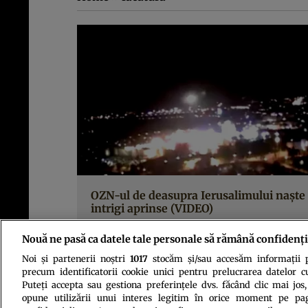
OZN-ul de deasupra Ierusalimului naşte
intrigi aprinse (VIDEO)
Nouă ne pasă ca datele tale personale să rămână confidenți
Noi și partenerii noștri
1017
stocăm și/sau accesăm informații pe
precum identificatorii cookie unici pentru prelucrarea datelor c
Puteți accepta sau gestiona preferințele dvs. făcând clic mai jos,
opune utilizării unui interes legitim în orice moment pe pag