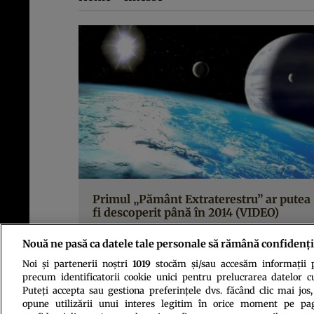
Primul „Pământ Extraterestru” ar putea
fi descoperit până în 2014 (VIDEO)
Nouă ne pasă ca datele tale personale să rămână confidenți
Noi și partenerii noștri
1019
stocăm și/sau accesăm informații pe
precum identificatorii cookie unici pentru prelucrarea datelor c
Puteți accepta sau gestiona preferințele dvs. făcând clic mai jos,
opune utilizării unui interes legitim în orice moment pe pag