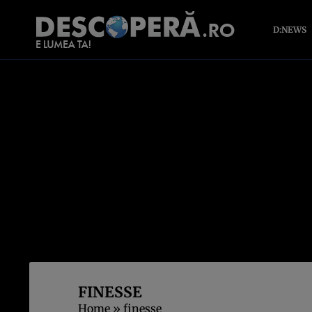
D:NEWS
FINESSE
Home
»
finesse