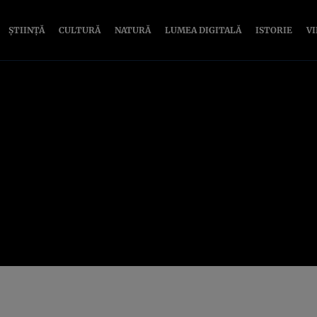
ȘTIINȚĂ
CULTURĂ
NATURĂ
LUMEA DIGITALĂ
ISTORIE
V