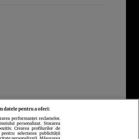
m datele pentru a oferi:
urarea performanței reclamelor.
inutului personalizat. Stocarea
zitiv. Crearea profilurilor de
 pentru selectarea publicității
icitate personalizată. Măsurarea