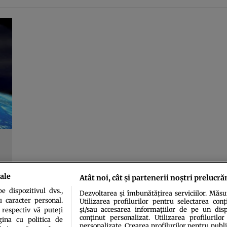
ale
Atât noi, cât și partenerii noștri prelucră
 dispozitivul dvs.,
Dezvoltarea și îmbunătățirea serviciilor. Măs
u caracter personal.
Utilizarea profilurilor pentru selectarea conț
și/sau accesarea informațiilor de pe un dispo
 respectiv vă puteți
conținut personalizat. Utilizarea profilurilor
ina cu politica de
personalizate. Crearea profilurilor pentru publ