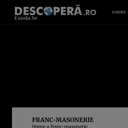
D:NEWS
FRANC-MASONERIE
Home
»
franc-masonerie