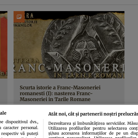
Scurta istorie a Franc-Masoneriei
romanesti (I): nasterea Franc-
Masoneriei in Tarile Romane
ale
Atât noi, cât și partenerii noștri prelucră
 dispozitivul dvs.,
Dezvoltarea și îmbunătățirea serviciilor. Măs
u caracter personal.
Utilizarea profilurilor pentru selectarea conț
și/sau accesarea informațiilor de pe un dispo
 respectiv vă puteți
conținut personalizat. Utilizarea profilurilor