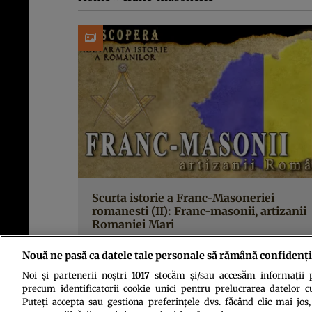
Scurta istorie a Franc-Masoneriei
romanesti (II): Franc-masonii, artizanii
Romaniei Mari
Nouă ne pasă ca datele tale personale să rămână confidenți
Noi și partenerii noștri
1017
stocăm și/sau accesăm informații pe
precum identificatorii cookie unici pentru prelucrarea datelor c
Puteți accepta sau gestiona preferințele dvs. făcând clic mai jos,