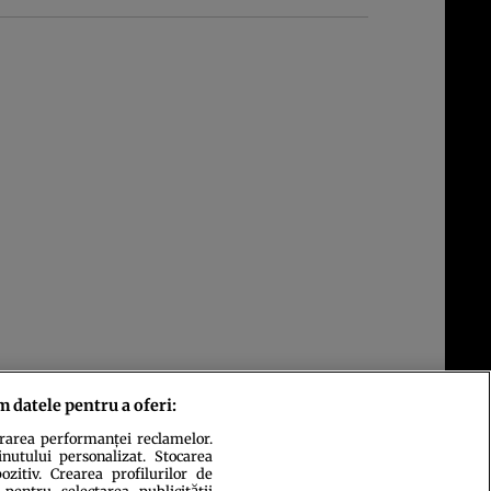
m datele pentru a oferi:
urarea performanței reclamelor.
inutului personalizat. Stocarea
zitiv. Crearea profilurilor de
 pentru selectarea publicității