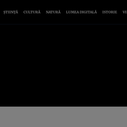
ȘTIINȚĂ
CULTURĂ
NATURĂ
LUMEA DIGITALĂ
ISTORIE
V