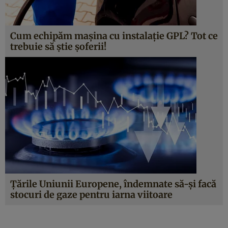
Cum echipăm mașina cu instalație GPL? Tot ce
trebuie să știe șoferii!
Țările Uniunii Europene, îndemnate să-și facă
stocuri de gaze pentru iarna viitoare