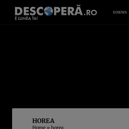
D:NEWS
HOREA
Home
»
horea