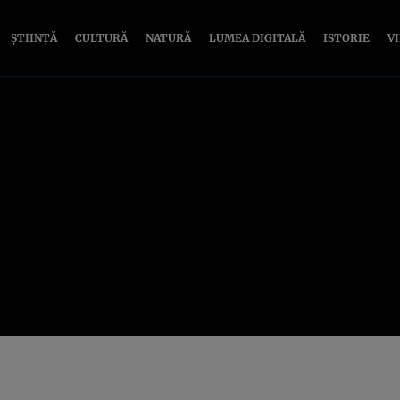
ȘTIINȚĂ
CULTURĂ
NATURĂ
LUMEA DIGITALĂ
ISTORIE
V