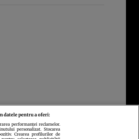
m datele pentru a oferi:
urarea performanței reclamelor.
inutului personalizat. Stocarea
zitiv. Crearea profilurilor de
 pentru selectarea publicității