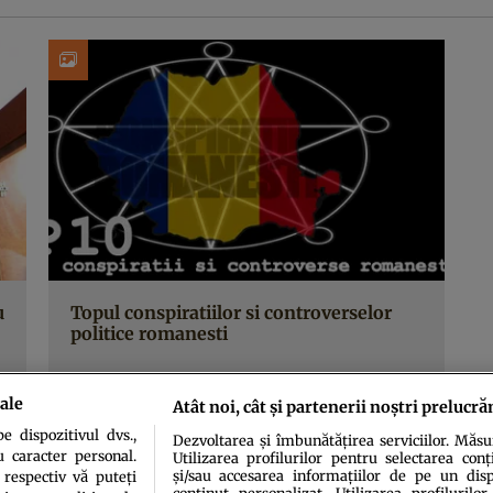
u
Topul conspiratiilor si controverselor
politice romanesti
ale
Atât noi, cât și partenerii noștri prelucră
 dispozitivul dvs.,
Dezvoltarea și îmbunătățirea serviciilor. Măs
u caracter personal.
Utilizarea profilurilor pentru selectarea conț
și/sau accesarea informațiilor de pe un dispo
 respectiv vă puteți
conținut personalizat. Utilizarea profilurilor