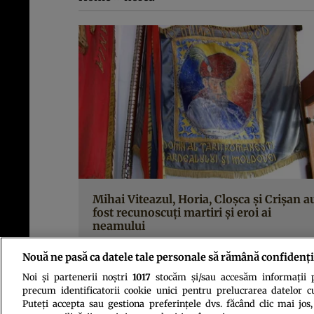
Mihai Viteazul, Horia, Cloșca și Crișan a
fost recunoscuți martiri și eroi ai
neamului
Nouă ne pasă ca datele tale personale să rămână confidenți
Noi și partenerii noștri
1017
stocăm și/sau accesăm informații pe
precum identificatorii cookie unici pentru prelucrarea datelor c
Puteți accepta sau gestiona preferințele dvs. făcând clic mai jos,