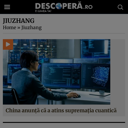
JIUZHANG
Home
»
Jiuzhang
China anunță că a atins supremația cuantică