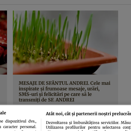
MESAJE DE SFÂNTUL ANDREI. Cele mai
inspirate şi frumoase mesaje, urări,
SMS-uri şi felicitări pe care să le
transmiţi de SF. ANDREI
ale
Atât noi, cât și partenerii noștri prelucră
 dispozitivul dvs.,
Dezvoltarea și îmbunătățirea serviciilor. Măs
u caracter personal.
Utilizarea profilurilor pentru selectarea conț