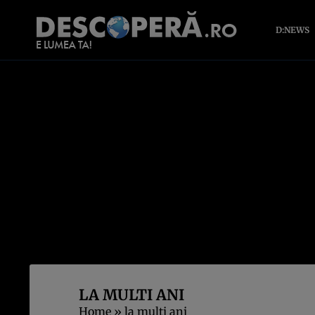
D:NEWS
LA MULTI ANI
Home
»
la multi ani