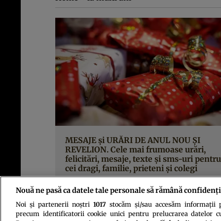
MESAJE şi URĂRI DE ANUL NOU ŞI
REVELION. Cele mai frumoase urări,
felicitări, mesaje, texte şi sms-uri pentru
cei dragi, familie, prieteni şi colegi
Nouă ne pasă ca datele tale personale să rămână confidenți
Noi și partenerii noștri
1017
stocăm și/sau accesăm informații pe
precum identificatorii cookie unici pentru prelucrarea datelor c