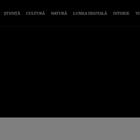
ȘTIINȚĂ
CULTURĂ
NATURĂ
LUMEA DIGITALĂ
ISTORIE
V