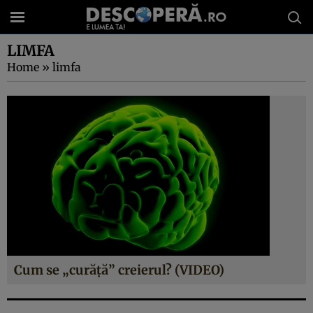
LIMFA
Home
»
limfa
Cum se „curăţă” creierul? (VIDEO)